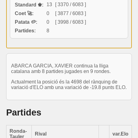
13
[ 3370 / 6083 ]
Standard ♚:
Coet 🚀:
0
[ 3877 / 6083 ]
Patata 🥔:
0
[ 3998 / 6083 ]
Partides:
8
ABARCA GARCIA, XAVIER continua la lliga
catalana amb 8 partides jugades en 9 rondes.
Actualment la posició és la 4698 del rànquing de
variació d'ELO amb una variació de -19.8 punts ELO.
Partides
Ronda-
Rival
var.Elo
Tauler