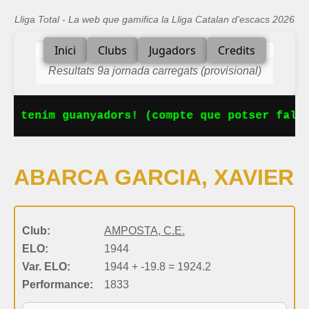
Lliga Total - La web que gamifica la Lliga Catalan d'escacs 2026
Inici
Clubs
Jugadors
Credits
Resultats 9a jornada carregats (provisional)
Ja tenim guanyadors! (compte que potser falta
ABARCA GARCIA, XAVIER
Club:
AMPOSTA, C.E.
ELO:
1944
Var. ELO:
1944 + -19.8 = 1924.2
Performance:
1833