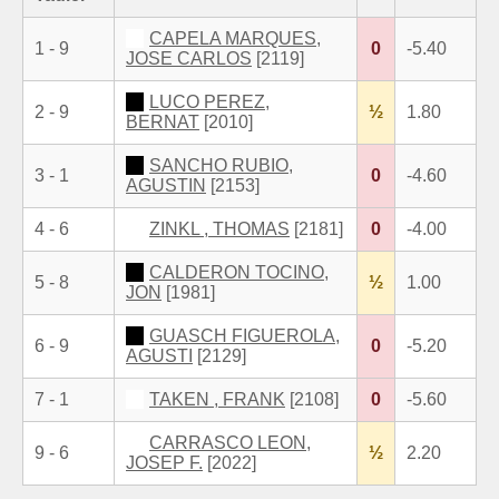
CAPELA MARQUES,
1 - 9
0
-5.40
JOSE CARLOS
[2119]
LUCO PEREZ,
2 - 9
½
1.80
BERNAT
[2010]
SANCHO RUBIO,
3 - 1
0
-4.60
AGUSTIN
[2153]
4 - 6
ZINKL , THOMAS
[2181]
0
-4.00
CALDERON TOCINO,
5 - 8
½
1.00
JON
[1981]
GUASCH FIGUEROLA,
6 - 9
0
-5.20
AGUSTI
[2129]
7 - 1
TAKEN , FRANK
[2108]
0
-5.60
CARRASCO LEON,
9 - 6
½
2.20
JOSEP F.
[2022]