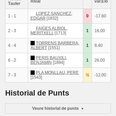
Rival
var.Elo
Tauler
LOPEZ SANCHEZ,
1 - 1
0
-17.60
EDGAR
[1832]
FAIGES ALBIOL,
2 - 3
1
16.00
MERITXELL
[1713]
TORRENS BARBERA,
4 - 4
1
8.40
ALBERT
[1551]
PERIS BAUXILI,
6 - 2
1
26.00
BENJAMIN
[1894]
PLA MONLLAU, PERE
7 - 3
½
-12.00
[1543]
Historial de Punts
Veure historial de punts