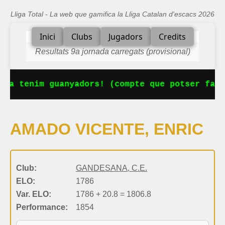
Lliga Total - La web que gamifica la Lliga Catalan d'escacs 2026
Inici
Clubs
Jugadors
Credits
Resultats 9a jornada carregats (provisional)
 Ja tenim guanyadors! (compte que potser falt
AMADO VICENTE, ENRIC
Club:
GANDESANA, C.E.
ELO:
1786
Var. ELO:
1786 + 20.8 = 1806.8
Performance:
1854