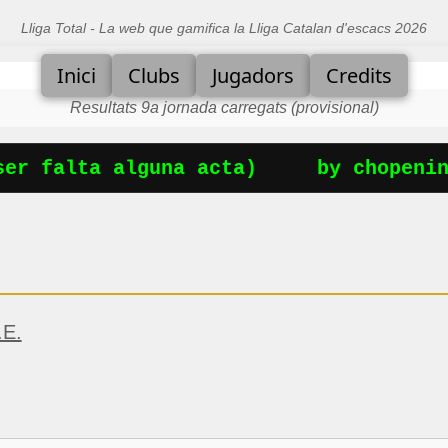
Lliga Total - La web que gamifica la Lliga Catalan d'escacs 2026
Inici
Clubs
Jugadors
Credits
Resultats 9a jornada carregats (provisional)
r falta alguna acta)
by chopening
E.