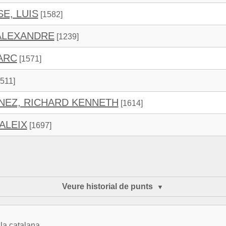
E, LUIS
[1582]
ALEXANDRE
[1239]
ARC
[1571]
511]
NEZ, RICHARD KENNETH
[1614]
ALEIX
[1697]
Veure historial de punts
la catalana.