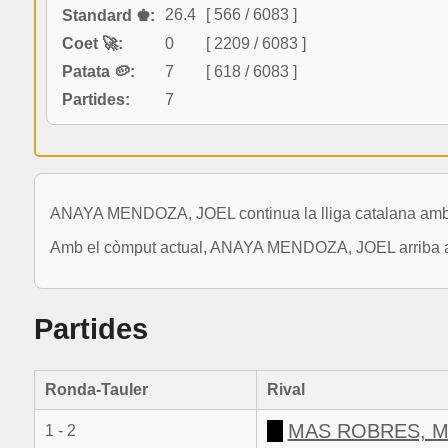
26.4
[ 566 / 6083 ]
Standard ♚:
Coet 🚀:
0
[ 2209 / 6083 ]
Patata 🥔:
7
[ 618 / 6083 ]
Partides:
7
ANAYA MENDOZA, JOEL continua la lliga catalana amb 7
Amb el còmput actual, ANAYA MENDOZA, JOEL arriba a un
Partides
Ronda-Tauler
Rival
MAS ROBRES, 
1 - 2