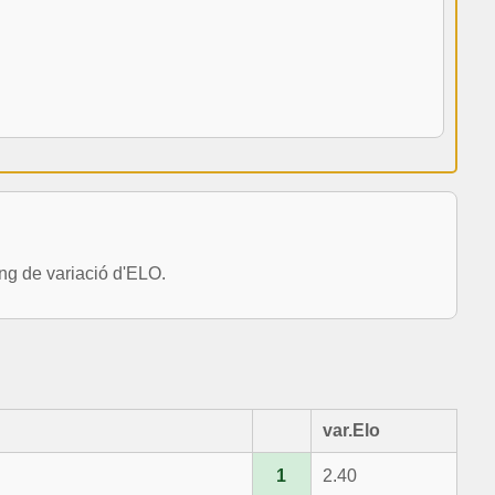
g de variació d'ELO.
var.Elo
1
2.40