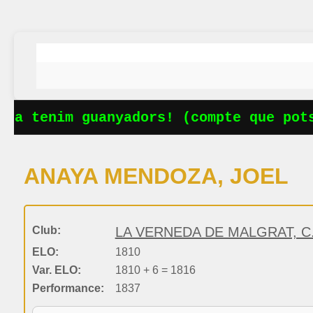
Ja tenim guanyadors! (compte que potse
ANAYA MENDOZA, JOEL
Club:
LA VERNEDA DE MALGRAT, C.
ELO:
1810
Var. ELO:
1810 + 6 = 1816
Performance:
1837