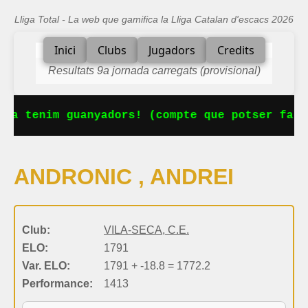
Lliga Total - La web que gamifica la Lliga Catalan d'escacs 2026
Inici
Clubs
Jugadors
Credits
Resultats 9a jornada carregats (provisional)
 Ja tenim guanyadors! (compte que potser falt
ANDRONIC , ANDREI
Club:
VILA-SECA, C.E.
ELO:
1791
Var. ELO:
1791 + -18.8 = 1772.2
Performance:
1413