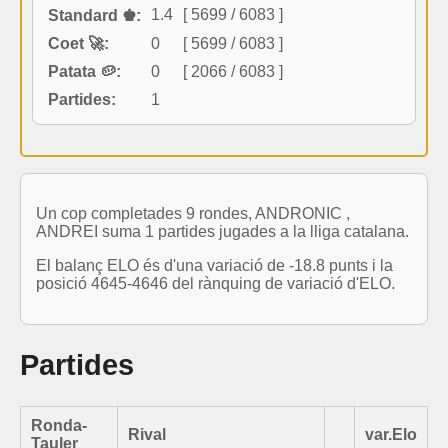
1.4
[ 5699 / 6083 ]
Standard ♚:
Coet 🚀:
0
[ 5699 / 6083 ]
Patata 🥔:
0
[ 2066 / 6083 ]
Partides:
1
Un cop completades 9 rondes, ANDRONIC ,
ANDREI suma 1 partides jugades a la lliga catalana.
El balanç ELO és d'una variació de -18.8 punts i la
posició 4645-4646 del rànquing de variació d'ELO.
Partides
Ronda-
Rival
var.Elo
Tauler