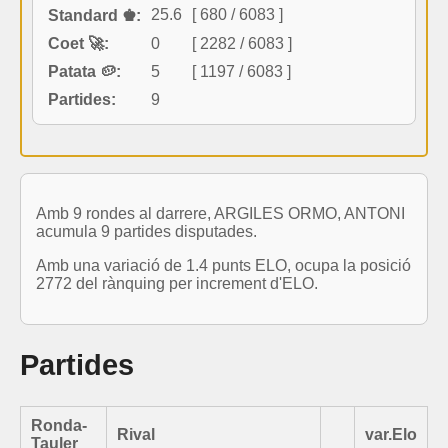
25.6
[ 680 / 6083 ]
Standard ♚:
Coet 🚀:
0
[ 2282 / 6083 ]
Patata 🥔:
5
[ 1197 / 6083 ]
Partides:
9
Amb 9 rondes al darrere, ARGILES ORMO, ANTONI
acumula 9 partides disputades.
Amb una variació de 1.4 punts ELO, ocupa la posició
2772 del rànquing per increment d'ELO.
Partides
Ronda-
Rival
var.Elo
Tauler