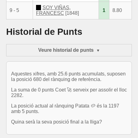
SOY VIÑAS,
9 - 5
1
8.80
FRANCESC
[1848]
Historial de Punts
Veure historial de punts
Aquestes xifres, amb 25.6 punts acumulats, suposen
la posició 680 del rànquing de referència.
La suma de 0 punts Coet 🚀 serveix per assolir el lloc
2282.
La posició actual al rànquing Patata 🥔 és la 1197
amb 5 punts.
Quina serà la seva posició final a la lliga?