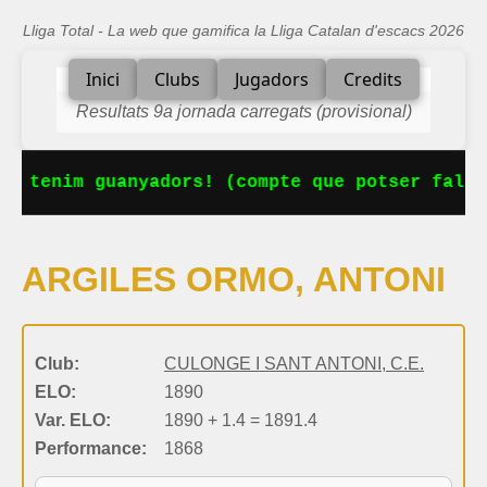
Lliga Total - La web que gamifica la Lliga Catalan d'escacs 2026
Inici
Clubs
Jugadors
Credits
Resultats 9a jornada carregats (provisional)
Ja tenim guanyadors! (compte que potser falta
ARGILES ORMO, ANTONI
Club:
CULONGE I SANT ANTONI, C.E.
ELO:
1890
Var. ELO:
1890 + 1.4 = 1891.4
Performance:
1868