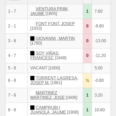
VENTURA PRIM,
1 - 7
1
7.60
JAUME
[1805]
FONT FONT, JOSEP
2 - 1
0
-8.80
[1933]
GIOVANNI , MARTIN
3 - 8
0
-13.00
[1780]
SOY VIÑAS,
4 - 7
0
-11.20
FRANCESC
[1848]
5 - 8
VACANT [1000]
5.00
TORRENT LAGRESA,
6 - 8
½
-0.80
JOSEP M.
[1861]
MARTINEZ
7 - 6
1
3.20
MARTINEZ, JOSE
[1606]
CAMPRUBI I
8 - 8
1
10.60
JUANOLA, JAUME
[1908]