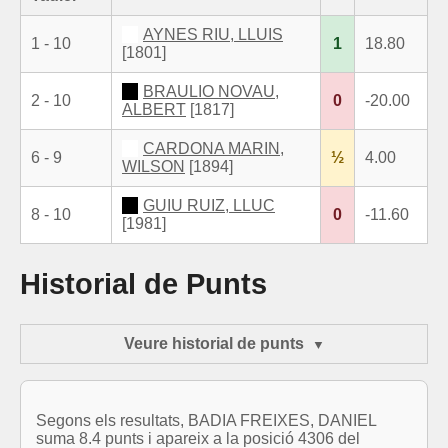
AYNES RIU, LLUIS
1 - 10
1
18.80
[1801]
BRAULIO NOVAU,
2 - 10
0
-20.00
ALBERT
[1817]
CARDONA MARIN,
6 - 9
½
4.00
WILSON
[1894]
GUIU RUIZ, LLUC
8 - 10
0
-11.60
[1981]
Historial de Punts
Veure historial de punts
Segons els resultats, BADIA FREIXES, DANIEL
suma 8.4 punts i apareix a la posició 4306 del