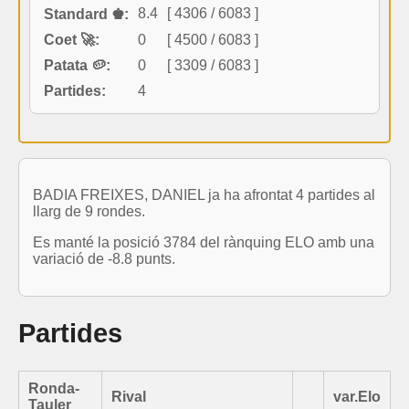
8.4
[ 4306 / 6083 ]
Standard ♚:
Coet 🚀:
0
[ 4500 / 6083 ]
Patata 🥔:
0
[ 3309 / 6083 ]
Partides:
4
BADIA FREIXES, DANIEL ja ha afrontat 4 partides al
llarg de 9 rondes.
Es manté la posició 3784 del rànquing ELO amb una
variació de -8.8 punts.
Partides
Ronda-
Rival
var.Elo
Tauler