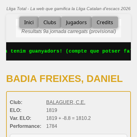
Lliga Total - La web que gamifica la Lliga Catalan d'escacs 2026
Inici
Clubs
Jugadors
Credits
Resultats 9a jornada carregats (provisional)
Ja tenim guanyadors! (compte que potser falt
BADIA FREIXES, DANIEL
Club:
BALAGUER, C.E.
ELO:
1819
Var. ELO:
1819 + -8.8 = 1810.2
Performance:
1784