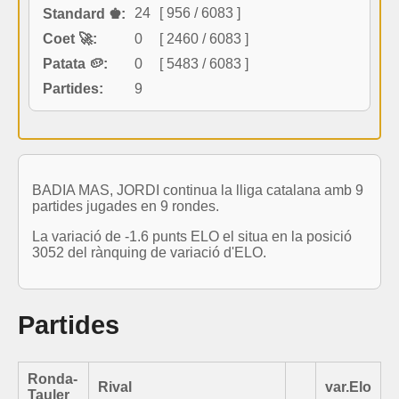
24
[ 956 / 6083 ]
Standard ♚:
Coet 🚀:
0
[ 2460 / 6083 ]
Patata 🥔:
0
[ 5483 / 6083 ]
Partides:
9
BADIA MAS, JORDI continua la lliga catalana amb 9
partides jugades en 9 rondes.
La variació de -1.6 punts ELO el situa en la posició
3052 del rànquing de variació d'ELO.
Partides
Ronda-
Rival
var.Elo
Tauler