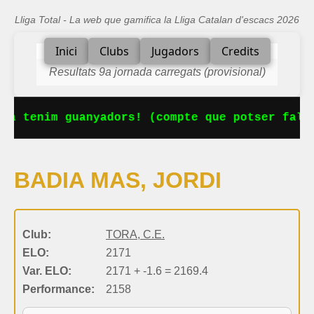
Lliga Total - La web que gamifica la Lliga Catalan d'escacs 2026
Inici
Clubs
Jugadors
Credits
Resultats 9a jornada carregats (provisional)
Ja tenim guanyadors! (compte que potser falta
BADIA MAS, JORDI
Club:
TORA, C.E.
ELO:
2171
Var. ELO:
2171 + -1.6 = 2169.4
Performance:
2158