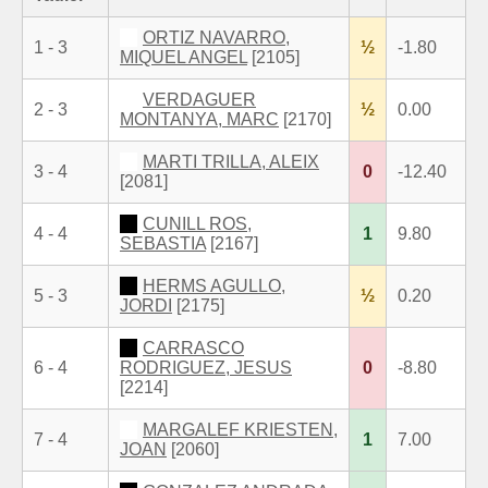
ORTIZ NAVARRO,
1 - 3
½
-1.80
MIQUEL ANGEL
[2105]
VERDAGUER
2 - 3
½
0.00
MONTANYA, MARC
[2170]
MARTI TRILLA, ALEIX
3 - 4
0
-12.40
[2081]
CUNILL ROS,
4 - 4
1
9.80
SEBASTIA
[2167]
HERMS AGULLO,
5 - 3
½
0.20
JORDI
[2175]
CARRASCO
6 - 4
RODRIGUEZ, JESUS
0
-8.80
[2214]
MARGALEF KRIESTEN,
7 - 4
1
7.00
JOAN
[2060]