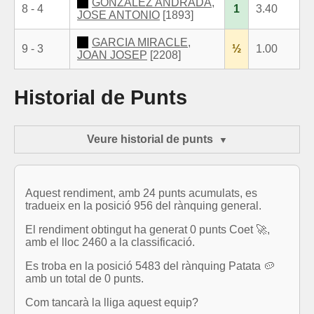
GONZALEZ ANDRADA,
8 - 4
1
3.40
JOSE ANTONIO
[1893]
GARCIA MIRACLE,
9 - 3
½
1.00
JOAN JOSEP
[2208]
Historial de Punts
Veure historial de punts
Aquest rendiment, amb 24 punts acumulats, es
tradueix en la posició 956 del rànquing general.
El rendiment obtingut ha generat 0 punts Coet 🚀,
amb el lloc 2460 a la classificació.
Es troba en la posició 5483 del rànquing Patata 🥔
amb un total de 0 punts.
Com tancarà la lliga aquest equip?