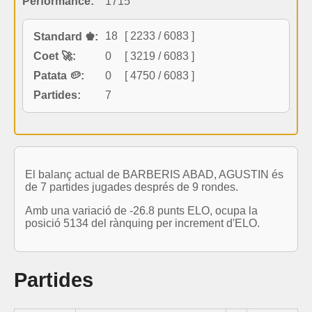
Performance:
1715
18
[ 2233 / 6083 ]
Standard ♚:
Coet 🚀:
0
[ 3219 / 6083 ]
Patata 🥔:
0
[ 4750 / 6083 ]
Partides:
7
El balanç actual de BARBERIS ABAD, AGUSTIN és
de 7 partides jugades després de 9 rondes.
Amb una variació de -26.8 punts ELO, ocupa la
posició 5134 del rànquing per increment d'ELO.
Partides