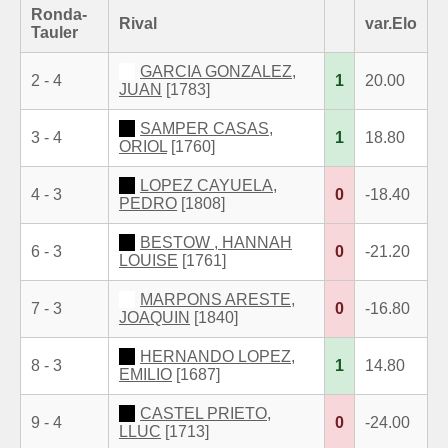
Ronda-
Rival
var.Elo
Tauler
GARCIA GONZALEZ,
2 - 4
1
20.00
JUAN
[1783]
SAMPER CASAS,
3 - 4
1
18.80
ORIOL
[1760]
LOPEZ CAYUELA,
4 - 3
0
-18.40
PEDRO
[1808]
BESTOW , HANNAH
6 - 3
0
-21.20
LOUISE
[1761]
MARPONS ARESTE,
7 - 3
0
-16.80
JOAQUIN
[1840]
HERNANDO LOPEZ,
8 - 3
1
14.80
EMILIO
[1687]
CASTEL PRIETO,
9 - 4
0
-24.00
LLUC
[1713]