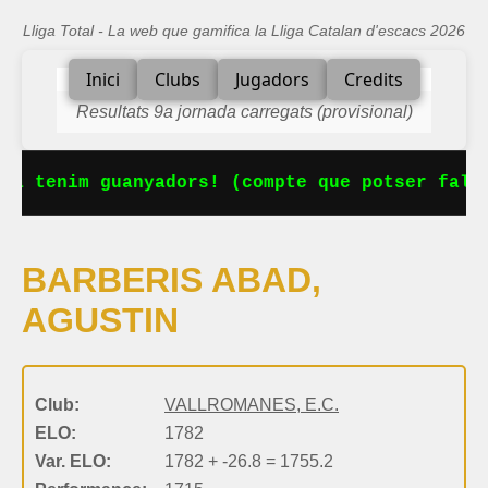
Lliga Total - La web que gamifica la Lliga Catalan d'escacs 2026
Inici
Clubs
Jugadors
Credits
Resultats 9a jornada carregats (provisional)
Ja tenim guanyadors! (compte que potser falta
BARBERIS ABAD,
AGUSTIN
Club:
VALLROMANES, E.C.
ELO:
1782
Var. ELO:
1782 + -26.8 = 1755.2