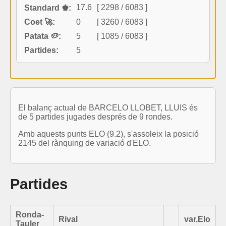
17.6
[ 2298 / 6083 ]
Standard ♚:
Coet 🚀:
0
[ 3260 / 6083 ]
Patata 🥔:
5
[ 1085 / 6083 ]
Partides:
5
El balanç actual de BARCELO LLOBET, LLUIS és
de 5 partides jugades després de 9 rondes.
Amb aquests punts ELO (9.2), s'assoleix la posició
2145 del rànquing de variació d'ELO.
Partides
Ronda-
Rival
var.Elo
Tauler