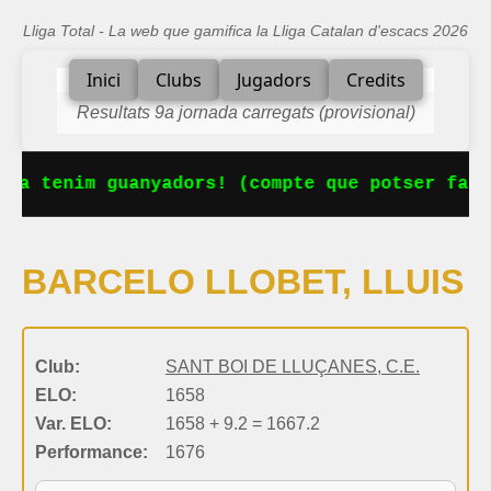
Lliga Total - La web que gamifica la Lliga Catalan d'escacs 2026
Inici
Clubs
Jugadors
Credits
Resultats 9a jornada carregats (provisional)
 Ja tenim guanyadors! (compte que potser falt
BARCELO LLOBET, LLUIS
Club:
SANT BOI DE LLUÇANES, C.E.
ELO:
1658
Var. ELO:
1658 + 9.2 = 1667.2
Performance:
1676