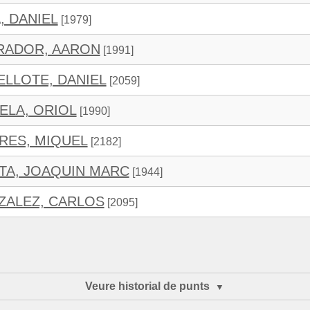
, DANIEL
[1979]
RADOR, AARON
[1991]
ELLOTE, DANIEL
[2059]
ELA, ORIOL
[1990]
RES, MIQUEL
[2182]
TA, JOAQUIN MARC
[1944]
ALEZ, CARLOS
[2095]
Veure historial de punts