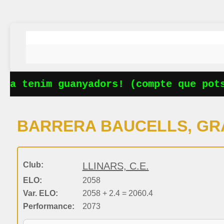
Ja tenim guanyadors! (compte que potse
BARRERA BAUCELLS, GR
Club:
LLINARS, C.E.
ELO:
2058
Var. ELO:
2058 + 2.4 = 2060.4
Performance:
2073