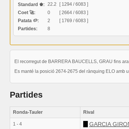
22.2
[ 1294 / 6083 ]
Standard ♚:
Coet 🚀:
0
[ 2664 / 6083 ]
Patata 🥔:
2
[ 1769 / 6083 ]
Partides:
8
El recorregut de BARRERA BAUCELLS, GRAU fins ara in
Es manté la posició 2674-2675 del rànquing ELO amb un
Partides
Ronda-Tauler
Rival
GARCIA GIRO
1 - 4