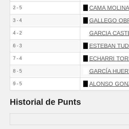
CAMA MOLINA
2 - 5
GALLEGO OB
3 - 4
GARCIA CAST
4 - 2
ESTEBAN TUD
6 - 3
ECHARRI TOR
7 - 4
GARCÍA HUER
8 - 5
ALONSO GONZ
9 - 5
Historial de Punts