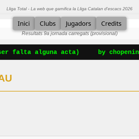
Lliga Total - La web que gamifica la Lliga Catalan d'escacs 2026
Inici
Clubs
Jugadors
Credits
Resultats 9a jornada carregats (provisional)
r falta alguna acta)
by chopening
AU