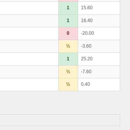
1
15.60
1
16.40
0
-20.00
½
-3.60
1
25.20
½
-7.60
½
0.40