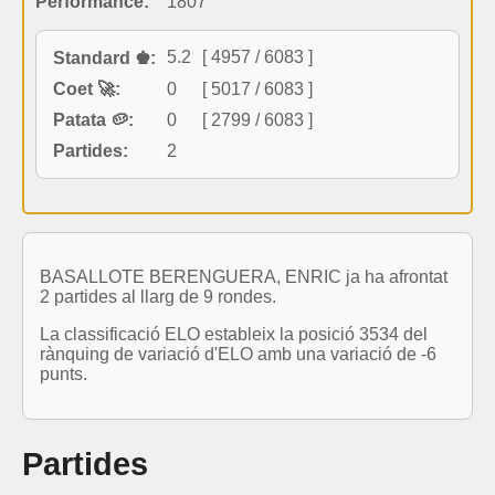
Performance:
1807
5.2
[ 4957 / 6083 ]
Standard ♚:
Coet 🚀:
0
[ 5017 / 6083 ]
Patata 🥔:
0
[ 2799 / 6083 ]
Partides:
2
BASALLOTE BERENGUERA, ENRIC ja ha afrontat
2 partides al llarg de 9 rondes.
La classificació ELO estableix la posició 3534 del
rànquing de variació d'ELO amb una variació de -6
punts.
Partides