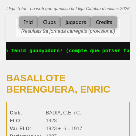
Lliga Total - La web que gamifica la Lliga Catalan d'escacs 2026
Inici
Clubs
Jugadors
Credits
Resultats 9a jornada carregats (provisional)
 Ja tenim guanyadors! (compte que potser falt
BASALLOTE
BERENGUERA, ENRIC
Club:
BADIA, C.E. i C.
ELO:
1923
Var. ELO:
1923 + -6 = 1917