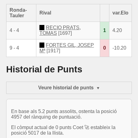
Ronda-
Rival
var.Elo
Tauler
RECIO PRATS,
4 - 4
1
4.20
TOMAS
[1697]
FORTES GIL, JOSEP
9 - 4
0
-10.20
Mª
[1917]
Historial de Punts
Veure historial de punts
En base als 5.2 punts assolits, ostenta la posició
4957 del rànquing de puntuació.
El còmput actual de 0 punts Coet 🚀 estableix la
posició 5017 de la llista.