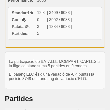
Performance:
1663
12.8
[ 3409 / 6083 ]
Standard ♚:
Coet 🚀:
0
[ 3902 / 6083 ]
Patata 🥔:
3
[ 1384 / 6083 ]
Partides:
5
La participació de BATALLE MOMPART, CARLES a
la lliga catalana suma 5 partides en 9 rondes.
El balanç ELO és d'una variació de -8.4 punts i la
posició 3749 del rànquing de variació d'ELO.
Partides