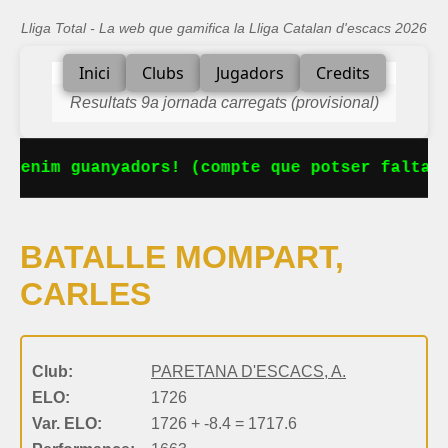
Lliga Total - La web que gamifica la Lliga Catalan d'escacs 2026
Inici
Clubs
Jugadors
Credits
Resultats 9a jornada carregats (provisional)
 tenim guanyadors! (compte que potser falta a
BATALLE MOMPART,
CARLES
Club:
PARETANA D'ESCACS, A.
ELO:
1726
Var. ELO:
1726 + -8.4 = 1717.6