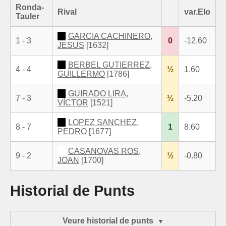
Ronda-
Rival
var.Elo
Tauler
GARCIA CACHINERO,
1 - 3
0
-12.60
JESUS
[1632]
BERBEL GUTIERREZ,
4 - 4
½
1.60
GUILLERMO
[1786]
GUIRADO LIRA,
7 - 3
½
-5.20
VÍCTOR
[1521]
LOPEZ SANCHEZ,
8 - 7
1
8.60
PEDRO
[1677]
CASANOVAS ROS,
9 - 2
½
-0.80
JOAN
[1700]
Historial de Punts
Veure historial de punts