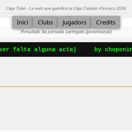
Lliga Total - La web que gamifica la Lliga Catalan d'escacs 2026
Inici
Clubs
Jugadors
Credits
Resultats 9a jornada carregats (provisional)
er falta alguna acta)
by chopening