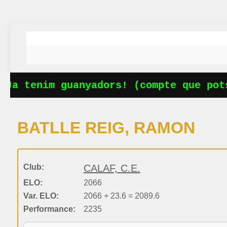
Ja tenim guanyadors! (compte que pots
BATLLE REIG, RAMON
Club:
CALAF, C.E.
ELO:
2066
Var. ELO:
2066 + 23.6 = 2089.6
Performance:
2235