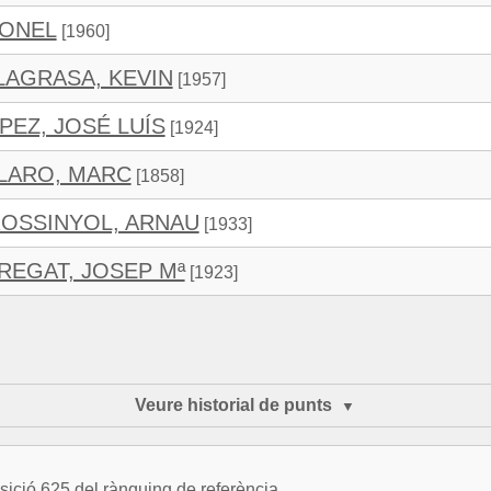
IONEL
[1960]
LAGRASA, KEVIN
[1957]
PEZ, JOSÉ LUÍS
[1924]
LARO, MARC
[1858]
OSSINYOL, ARNAU
[1933]
REGAT, JOSEP Mª
[1923]
Veure historial de punts
ició 625 del rànquing de referència.