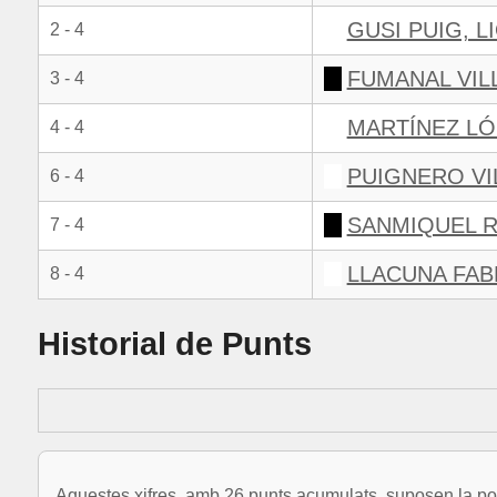
GUSI PUIG, L
2 - 4
FUMANAL VIL
3 - 4
MARTÍNEZ LÓ
4 - 4
PUIGNERO VI
6 - 4
SANMIQUEL R
7 - 4
LLACUNA FAB
8 - 4
Historial de Punts
Aquestes xifres, amb 26 punts acumulats, suposen la pos