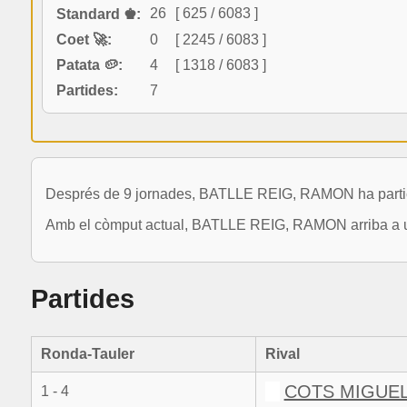
26
[ 625 / 6083 ]
Standard ♚:
Coet 🚀:
0
[ 2245 / 6083 ]
Patata 🥔:
4
[ 1318 / 6083 ]
Partides:
7
Després de 9 jornades, BATLLE REIG, RAMON ha participa
Amb el còmput actual, BATLLE REIG, RAMON arriba a una
Partides
Ronda-Tauler
Rival
COTS MIGUEL
1 - 4