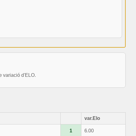
 variació d'ELO.
var.Elo
1
6.00