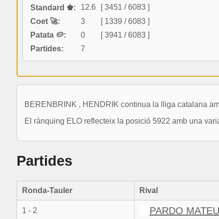
12.6
[ 3451 / 6083 ]
Standard ♚:
Coet 🚀:
3
[ 1339 / 6083 ]
Patata 🥔:
0
[ 3941 / 6083 ]
Partides:
7
BERENBRINK , HENDRIK continua la lliga catalana amb
El rànquing ELO reflecteix la posició 5922 amb una varia
Partides
Ronda-Tauler
Rival
PARDO MATEU
1 - 2