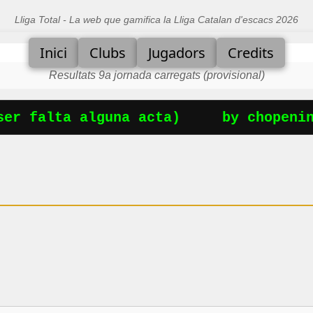
Lliga Total - La web que gamifica la Lliga Catalan d'escacs 2026
Inici
Clubs
Jugadors
Credits
Resultats 9a jornada carregats (provisional)
er falta alguna acta)
by chopening