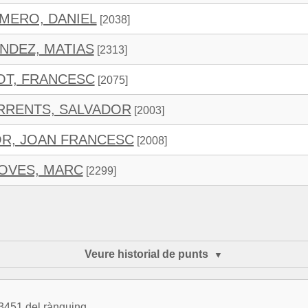
MERO, DANIEL
[2038]
NDEZ, MATIAS
[2313]
OT, FRANCESC
[2075]
RRENTS, SALVADOR
[2003]
R, JOAN FRANCESC
[2008]
OVES, MARC
[2299]
Veure historial de punts
 3451 del rànquing.