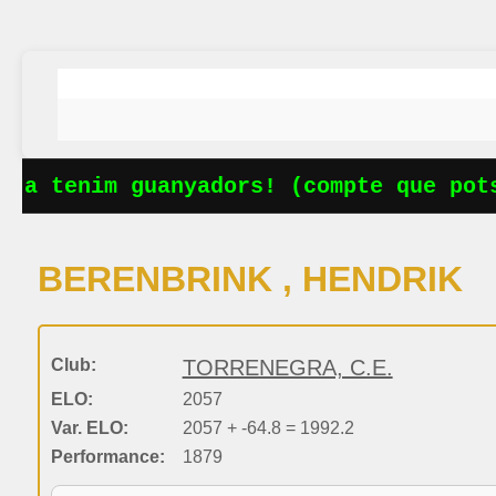
Ja tenim guanyadors! (compte que pots
BERENBRINK , HENDRIK
Club:
TORRENEGRA, C.E.
ELO:
2057
Var. ELO:
2057 + -64.8 = 1992.2
Performance:
1879