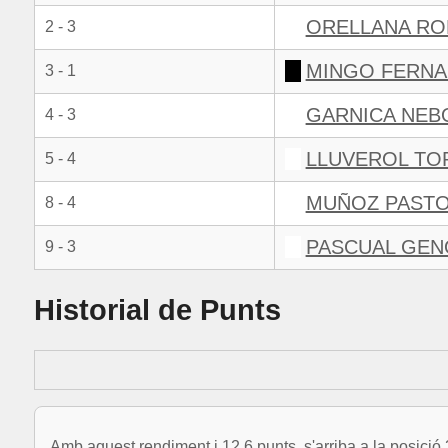
ORELLANA RO
2 - 3
MINGO FERNA
3 - 1
GARNICA NEB
4 - 3
LLUVEROL TO
5 - 4
MUÑOZ PASTO
8 - 4
PASCUAL GEN
9 - 3
Historial de Punts
Amb aquest rendiment i 12.6 punts, s'arriba a la posició