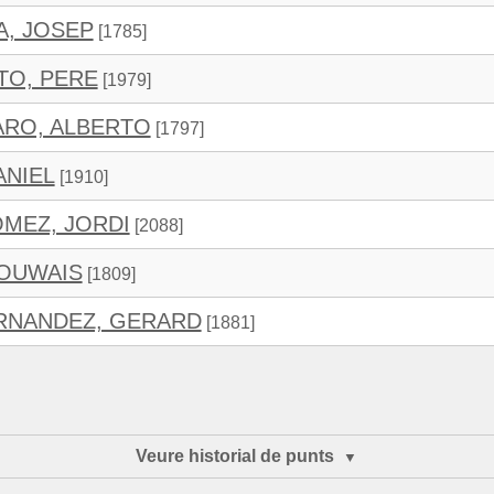
, JOSEP
[1785]
TO, PERE
[1979]
ARO, ALBERTO
[1797]
ANIEL
[1910]
MEZ, JORDI
[2088]
 OUWAIS
[1809]
RNANDEZ, GERARD
[1881]
Veure historial de punts