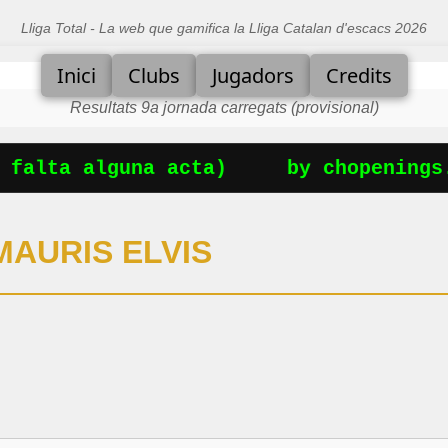
Lliga Total - La web que gamifica la Lliga Catalan d'escacs 2026
Inici
Clubs
Jugadors
Credits
Resultats 9a jornada carregats (provisional)
falta alguna acta)
by chopenings.
AURIS ELVIS