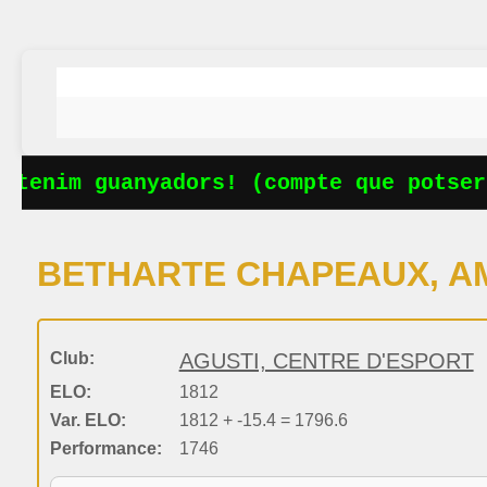
 tenim guanyadors! (compte que potser 
BETHARTE CHAPEAUX, AM
Club:
AGUSTI, CENTRE D'ESPORT
ELO:
1812
Var. ELO:
1812 + -15.4 = 1796.6
Performance:
1746