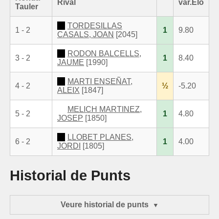
Rival
var.Elo
Tauler
TORDESILLAS
1 - 2
1
9.80
CASALS, JOAN
[2045]
RODON BALCELLS,
3 - 2
1
8.40
JAUME
[1990]
MARTI ENSEÑAT,
4 - 2
½
-5.20
ALEIX
[1847]
MELICH MARTINEZ,
5 - 2
1
4.80
JOSEP
[1850]
LLOBET PLANES,
6 - 2
1
4.00
JORDI
[1805]
Historial de Punts
Veure historial de punts