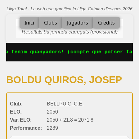
Lliga Total - La web que gamifica la Lliga Catalan d'escacs 2026
Inici
Clubs
Jugadors
Credits
Resultats 9a jornada carregats (provisional)
 Ja tenim guanyadors! (compte que potser falt
BOLDU QUIROS, JOSEP
Club:
BELLPUIG, C.E.
ELO:
2050
Var. ELO:
2050 + 21.8 = 2071.8
Performance:
2289