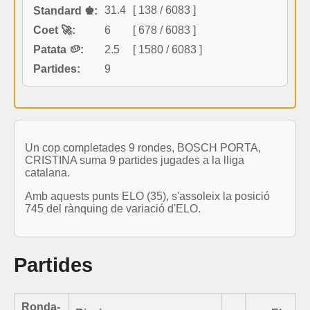
31.4
[ 138 / 6083 ]
Standard ♚:
Coet 🚀:
6
[ 678 / 6083 ]
Patata 🥔:
2.5
[ 1580 / 6083 ]
Partides:
9
Un cop completades 9 rondes, BOSCH PORTA,
CRISTINA suma 9 partides jugades a la lliga
catalana.
Amb aquests punts ELO (35), s'assoleix la posició
745 del rànquing de variació d'ELO.
Partides
Ronda-