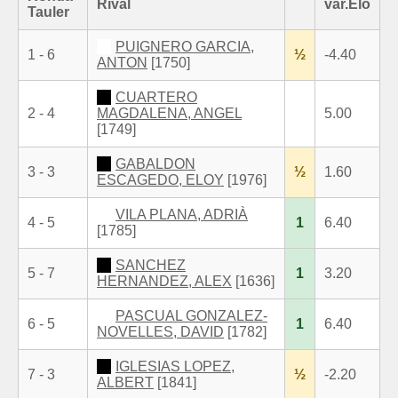
Rival
var.Elo
Tauler
PUIGNERO GARCIA,
1 - 6
½
-4.40
ANTON
[1750]
CUARTERO
2 - 4
MAGDALENA, ANGEL
5.00
[1749]
GABALDON
3 - 3
½
1.60
ESCAGEDO, ELOY
[1976]
VILA PLANA, ADRIÀ
4 - 5
1
6.40
[1785]
SANCHEZ
5 - 7
1
3.20
HERNANDEZ, ALEX
[1636]
PASCUAL GONZALEZ-
6 - 5
1
6.40
NOVELLES, DAVID
[1782]
IGLESIAS LOPEZ,
7 - 3
½
-2.20
ALBERT
[1841]