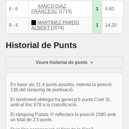
XANCO DIAZ,
8 - 6
1
4.80
FRANCESC
[1715]
MARTINEZ PARDO,
9 - 4
1
14.20
ALBERT
[2074]
Historial de Punts
Veure historial de punts
En base als 31.4 punts assolits, ostenta la posició
138 del rànquing de puntuació.
El rendiment obtingut ha generat 6 punts Coet 🚀,
amb el lloc 678 a la classificació.
El rànquing Patata 🥔 reflecteix la posició 1580 amb
un total de 2.5 punts.