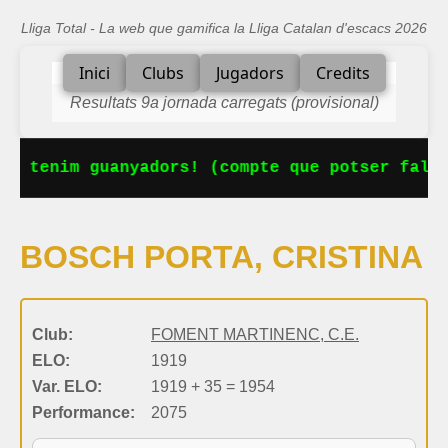
Lliga Total - La web que gamifica la Lliga Catalan d'escacs 2026
Inici
Clubs
Jugadors
Credits
Resultats 9a jornada carregats (provisional)
Ja tenim guanyadors! (compte que potser falta
BOSCH PORTA, CRISTINA
Club:
FOMENT MARTINENC, C.E.
ELO:
1919
Var. ELO:
1919 + 35 = 1954
Performance:
2075