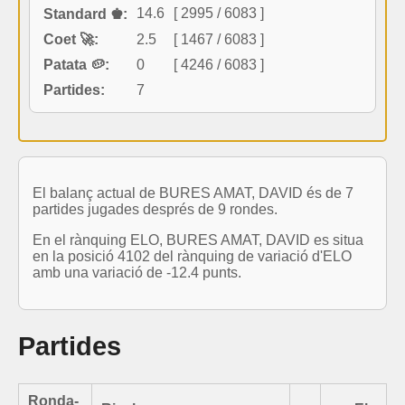
14.6
[ 2995 / 6083 ]
Standard ♚:
Coet 🚀:
2.5
[ 1467 / 6083 ]
Patata 🥔:
0
[ 4246 / 6083 ]
Partides:
7
El balanç actual de BURES AMAT, DAVID és de 7
partides jugades després de 9 rondes.
En el rànquing ELO, BURES AMAT, DAVID es situa
en la posició 4102 del rànquing de variació d'ELO
amb una variació de -12.4 punts.
Partides
Ronda-