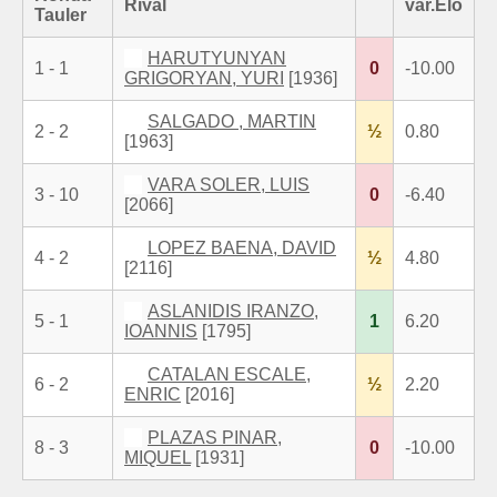
Rival
var.Elo
Tauler
HARUTYUNYAN
1 - 1
0
-10.00
GRIGORYAN, YURI
[1936]
SALGADO , MARTIN
2 - 2
½
0.80
[1963]
VARA SOLER, LUIS
3 - 10
0
-6.40
[2066]
LOPEZ BAENA, DAVID
4 - 2
½
4.80
[2116]
ASLANIDIS IRANZO,
5 - 1
1
6.20
IOANNIS
[1795]
CATALAN ESCALE,
6 - 2
½
2.20
ENRIC
[2016]
PLAZAS PINAR,
8 - 3
0
-10.00
MIQUEL
[1931]