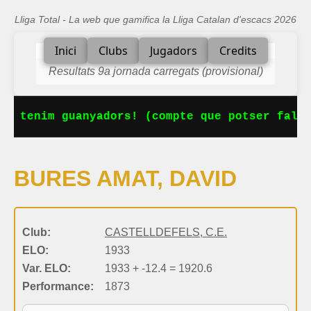
Lliga Total - La web que gamifica la Lliga Catalan d'escacs 2026
Inici
Clubs
Jugadors
Credits
Resultats 9a jornada carregats (provisional)
Ja tenim guanyadors! (compte que potser falta
BURES AMAT, DAVID
Club:
CASTELLDEFELS, C.E.
ELO:
1933
Var. ELO:
1933 + -12.4 = 1920.6
Performance:
1873