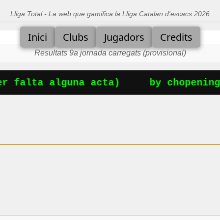
Lliga Total - La web que gamifica la Lliga Catalan d'escacs 2026
Inici
Clubs
Jugadors
Credits
Resultats 9a jornada carregats (provisional)
 falta alguna acta)
by chopenings