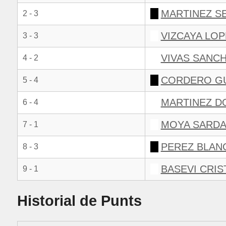
MARTINEZ S
2 - 3
VIZCAYA LOP
3 - 3
VIVAS SANCH
4 - 2
CORDERO GU
5 - 4
MARTINEZ D
6 - 4
MOYA SARDA
7 - 1
PEREZ BLAN
8 - 3
BASEVI CRIS
9 - 1
Historial de Punts