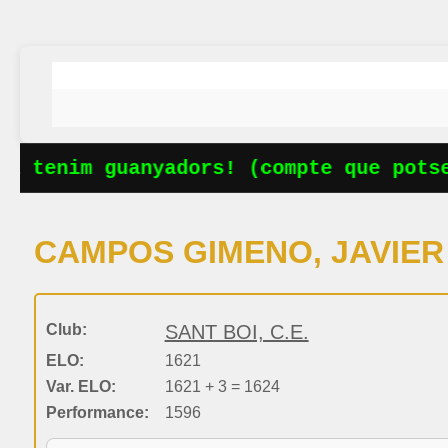
a tenim guanyadors! (compte que potser
CAMPOS GIMENO, JAVIER
Club:
SANT BOI, C.E.
ELO:
1621
Var. ELO:
1621 + 3 = 1624
Performance:
1596