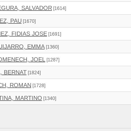
EGURA, SALVADOR
[1614]
EZ, PAU
[1670]
EZ, FIDIAS JOSE
[1691]
IJARRO, EMMA
[1360]
OMENECH, JOEL
[1287]
, BERNAT
[1824]
CH, ROMAN
[1728]
TINA, MARTINO
[1340]