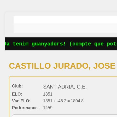
Ja tenim guanyadors! (compte que pots
CASTILLO JURADO, JOSE
Club:
SANT ADRIA, C.E.
ELO:
1851
Var. ELO:
1851 + -46.2 = 1804.8
Performance:
1459