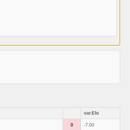
var.Elo
0
-7.00