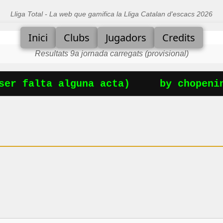
Lliga Total - La web que gamifica la Lliga Catalan d'escacs 2026
Inici
Clubs
Jugadors
Credits
Resultats 9a jornada carregats (provisional)
er falta alguna acta)
by chopening