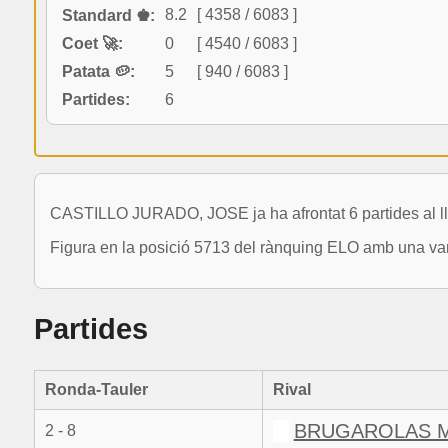
8.2
[ 4358 / 6083 ]
Standard ♚:
Coet 🚀:
0
[ 4540 / 6083 ]
Patata 🥔:
5
[ 940 / 6083 ]
Partides:
6
CASTILLO JURADO, JOSE ja ha afrontat 6 partides al ll
Figura en la posició 5713 del rànquing ELO amb una var
Partides
Ronda-Tauler
Rival
BRUGAROLAS M
2 - 8