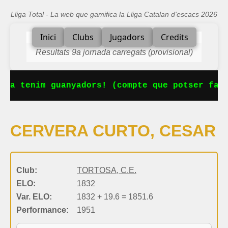
Lliga Total - La web que gamifica la Lliga Catalan d'escacs 2026
Inici
Clubs
Jugadors
Credits
Resultats 9a jornada carregats (provisional)
 Ja tenim guanyadors! (compte que potser falt
CERVERA CURTO, CESAR
Club:
TORTOSA, C.E.
ELO:
1832
Var. ELO:
1832 + 19.6 = 1851.6
Performance:
1951