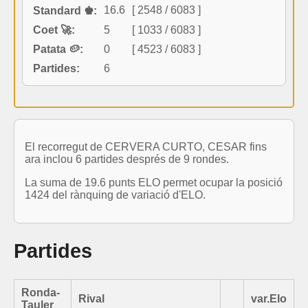
16.6
[ 2548 / 6083 ]
Standard ♚:
Coet 🚀:
5
[ 1033 / 6083 ]
Patata 🥔:
0
[ 4523 / 6083 ]
Partides:
6
El recorregut de CERVERA CURTO, CESAR fins
ara inclou 6 partides després de 9 rondes.
La suma de 19.6 punts ELO permet ocupar la posició
1424 del rànquing de variació d'ELO.
Partides
Ronda-
Rival
var.Elo
Tauler