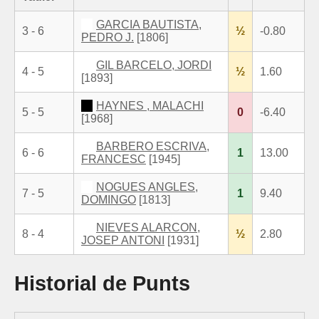
GARCIA BAUTISTA,
3 - 6
½
-0.80
PEDRO J.
[1806]
GIL BARCELO, JORDI
4 - 5
½
1.60
[1893]
HAYNES , MALACHI
5 - 5
0
-6.40
[1968]
BARBERO ESCRIVA,
6 - 6
1
13.00
FRANCESC
[1945]
NOGUES ANGLES,
7 - 5
1
9.40
DOMINGO
[1813]
NIEVES ALARCON,
8 - 4
½
2.80
JOSEP ANTONI
[1931]
Historial de Punts