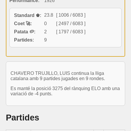
Performance:
1926
23.8
[ 1006 / 6083 ]
Standard ♚:
Coet 🚀:
0
[ 2497 / 6083 ]
Patata 🥔:
2
[ 1797 / 6083 ]
Partides:
9
CHAVERO TRUJILLO, LUIS continua la lliga
catalana amb 9 partides jugades en 9 rondes.
Es manté la posició 3275 del rànquing ELO amb una
variació de -4 punts.
Partides