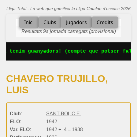
Lliga Total - La web que gamifica la Lliga Catalan d'escacs 2026
Inici
Clubs
Jugadors
Credits
Resultats 9a jornada carregats (provisional)
Ja tenim guanyadors! (compte que potser falta
CHAVERO TRUJILLO,
LUIS
Club:
SANT BOI, C.E.
ELO:
1942
Var. ELO:
1942 + -4 = 1938