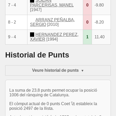
SOIDAN
7 - 4
PARCERISAS, MANEL
0
-9.80
[1947]
ARRANZ PEÑALBA,
8 - 2
0
-8.20
SERGIO
[2010]
HERNANDEZ PEREZ,
9 - 4
1
11.40
XAVIER
[1994]
Historial de Punts
Veure historial de punts
La suma de 23.8 punts permet ocupar la posició
1006 del rànquing de Catalunya.
El còmput actual de 0 punts Coet 🚀 estableix la
posició 2497 de la llista.