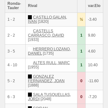
Ronda-
Rival
var.Elo
Tauler
CASTILLO GALAN,
1 - 2
½
-3.40
IVAN
[1820]
CASTELLS
2 - 2
CARRASCO, DAVID
1
9.80
[1933]
HERRERO LOZANO,
3 - 5
1
4.60
DANIEL
[1735]
ALTES RULL, MARC
4 - 10
1
10.40
[1955]
GONZALEZ
5 - 2
FERNANDEZ, JOAN
0
-11.60
[1888]
SALA TUSQUELLAS,
6 - 3
0
-7.20
JORDI
[2048]