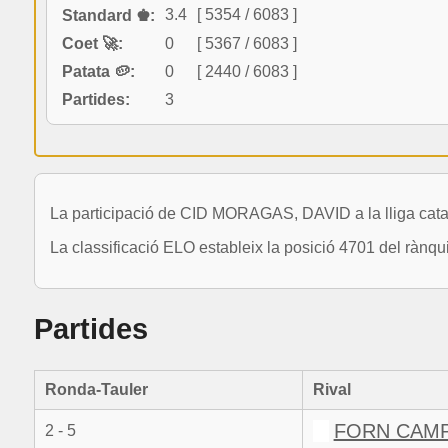
3.4
[ 5354 / 6083 ]
Standard ♚:
Coet 🚀:
0
[ 5367 / 6083 ]
Patata 🥔:
0
[ 2440 / 6083 ]
Partides:
3
La participació de CID MORAGAS, DAVID a la lliga cata
La classificació ELO estableix la posició 4701 del rànq
Partides
Ronda-Tauler
Rival
FORN CAMP
2 - 5