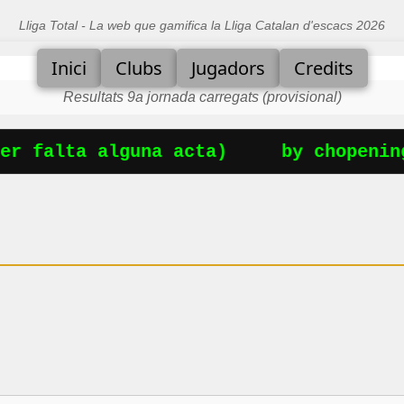
Lliga Total - La web que gamifica la Lliga Catalan d'escacs 2026
Inici
Clubs
Jugadors
Credits
Resultats 9a jornada carregats (provisional)
r falta alguna acta)
by chopening