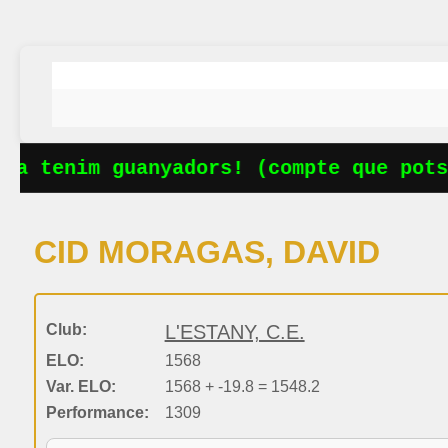
Ja tenim guanyadors! (compte que potse
CID MORAGAS, DAVID
Club:
L'ESTANY, C.E.
ELO:
1568
Var. ELO:
1568 + -19.8 = 1548.2
Performance:
1309