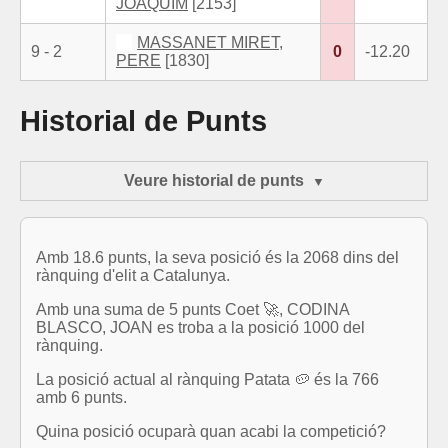
JOAQUIM
[2153]
MASSANET MIRET,
9 - 2
0
-12.20
PERE
[1830]
Historial de Punts
Veure historial de punts
Amb 18.6 punts, la seva posició és la 2068 dins del
rànquing d'elit a Catalunya.
Amb una suma de 5 punts Coet 🚀, CODINA
BLASCO, JOAN es troba a la posició 1000 del
rànquing.
La posició actual al rànquing Patata 🥔 és la 766
amb 6 punts.
Quina posició ocuparà quan acabi la competició?