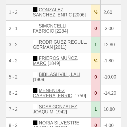
GONZALEZ
1 - 2
½
2.60
SANCHEZ, ENRIC
[2006]
SIMONCELLI ,
2 - 1
0
-2.00
FABRICIO
[2284]
RODRIGUEZ REGULL,
3 - 2
1
12.80
GERMAN
[2011]
FRIEROS MUÑOZ,
4 - 2
½
-1.80
MARC
[1849]
BIBILASHVILI , LALI
5 - 2
0
-10.00
[1909]
MENENDEZ
6 - 2
0
-14.20
CABRERA, ENRIC
[1750]
SOSA GONZALEZ,
7 - 2
1
10.80
JOAQUIM
[1942]
NORIA SILVESTRE,
8 - 2
0
-4.00