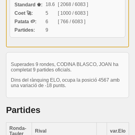
18.6
[ 2068 / 6083 ]
Standard ♚:
Coet 🚀:
5
[ 1000 / 6083 ]
Patata 🥔:
6
[ 766 / 6083 ]
Partides:
9
Superades 9 rondes, CODINA BLASCO, JOAN ha
completat 9 partides oficials.
Dins del rànquing ELO, ocupa la posició 4567 amb
una variació de -18 punts.
Partides
Ronda-
Rival
var.Elo
Tauler