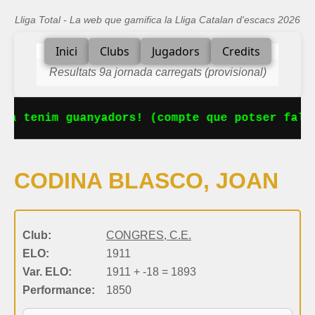
Lliga Total - La web que gamifica la Lliga Catalan d'escacs 2026
Inici
Clubs
Jugadors
Credits
Resultats 9a jornada carregats (provisional)
Ja tenim guanyadors! (compte que potser falt
CODINA BLASCO, JOAN
Club:
CONGRES, C.E.
ELO:
1911
Var. ELO:
1911 + -18 = 1893
Performance:
1850