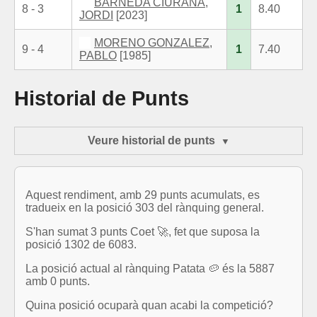
BARNEDA CIURANA,
8 - 3
1
8.40
JORDI
[2023]
MORENO GONZALEZ,
9 - 4
1
7.40
PABLO
[1985]
Historial de Punts
Veure historial de punts
Aquest rendiment, amb 29 punts acumulats, es
tradueix en la posició 303 del rànquing general.
S'han sumat 3 punts Coet 🚀, fet que suposa la
posició 1302 de 6083.
La posició actual al rànquing Patata 🥔 és la 5887
amb 0 punts.
Quina posició ocuparà quan acabi la competició?