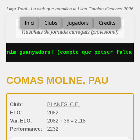
Lliga Total - La web que gamifica la Lliga Catalan d'escacs 2026
Inici
Clubs
Jugadors
Credits
Resultats 9a jornada carregats (provisional)
tenim guanyadors! (compte que potser falta al
COMAS MOLNE, PAU
Club:
BLANES, C.E.
ELO:
2082
Var. ELO:
2082 + 36 = 2118
Performance:
2232