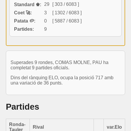
29
[ 303 / 6083 ]
Standard ♚:
Coet 🚀:
3
[ 1302 / 6083 ]
Patata 🥔:
0
[ 5887 / 6083 ]
Partides:
9
Superades 9 rondes, COMAS MOLNE, PAU ha
completat 9 partides oficials.
Dins del rànquing ELO, ocupa la posició 717 amb
una variació de 36 punts.
Partides
Ronda-
Rival
var.Elo
Tauler