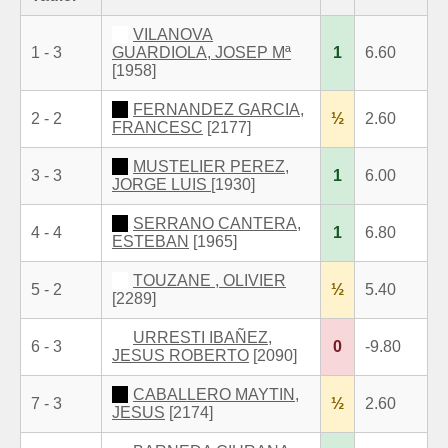
VILANOVA
1 - 3
GUARDIOLA, JOSEP Mª
1
6.60
[1958]
FERNANDEZ GARCIA,
2 - 2
½
2.60
FRANCESC
[2177]
MUSTELIER PEREZ,
3 - 3
1
6.00
JORGE LUIS
[1930]
SERRANO CANTERA,
4 - 4
1
6.80
ESTEBAN
[1965]
TOUZANE , OLIVIER
5 - 2
½
5.40
[2289]
URRESTI IBAÑEZ,
6 - 3
0
-9.80
JESUS ROBERTO
[2090]
CABALLERO MAYTIN,
7 - 3
½
2.60
JESUS
[2174]