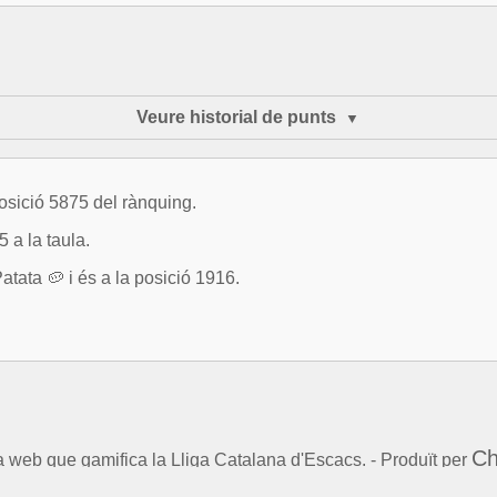
Veure historial de punts
osició 5875 del rànquing.
 a la taula.
ta 🥔 i és a la posició 1916.
Ch
la web que gamifica la Lliga Catalana d'Escacs. - Produït per