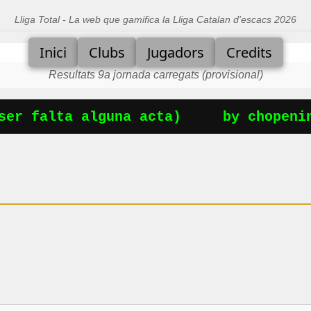
Lliga Total - La web que gamifica la Lliga Catalan d'escacs 2026
Inici
Clubs
Jugadors
Credits
Resultats 9a jornada carregats (provisional)
er falta alguna acta)
by chopening