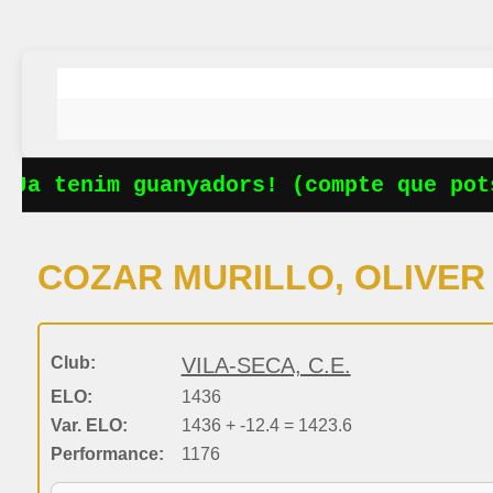
Ja tenim guanyadors! (compte que pots
COZAR MURILLO, OLIVER
Club:
VILA-SECA, C.E.
ELO:
1436
Var. ELO:
1436 + -12.4 = 1423.6
Performance:
1176