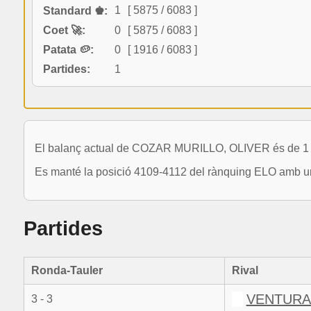
1
[ 5875 / 6083 ]
Standard ♚:
Coet 🚀:
0
[ 5875 / 6083 ]
Patata 🥔:
0
[ 1916 / 6083 ]
Partides:
1
El balanç actual de COZAR MURILLO, OLIVER és de 1 p
Es manté la posició 4109-4112 del rànquing ELO amb un
Partides
Ronda-Tauler
Rival
VENTURA
3 - 3