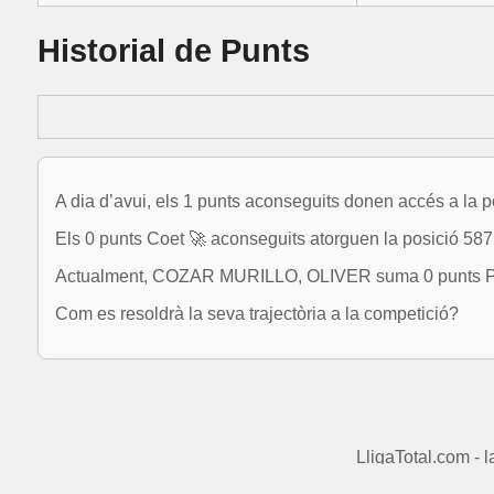
Historial de Punts
A dia d’avui, els 1 punts aconseguits donen accés a la p
Els 0 punts Coet 🚀 aconseguits atorguen la posició 5875
Actualment, COZAR MURILLO, OLIVER suma 0 punts Pata
Com es resoldrà la seva trajectòria a la competició?
LligaTotal.com - 