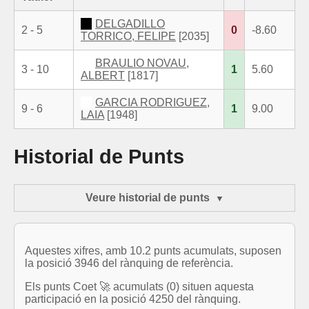
DELGADILLO
2 - 5
0
-8.60
TORRICO, FELIPE
[2035]
BRAULIO NOVAU,
3 - 10
1
5.60
ALBERT
[1817]
GARCIA RODRIGUEZ,
9 - 6
1
9.00
LAIA
[1948]
Historial de Punts
Veure historial de punts
Aquestes xifres, amb 10.2 punts acumulats, suposen
la posició 3946 del rànquing de referència.
Els punts Coet 🚀 acumulats (0) situen aquesta
participació en la posició 4250 del rànquing.