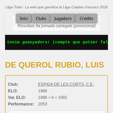
Lliga Total - La web que gamifica la Lliga Catalan d'escacs 2026
Inici
Clubs
Jugadors
Credits
Resultats 9a jornada carregats (provisional)
Ja tenim guanyadors! (compte que potser falta
DE QUEROL RUBIO, LUIS
Club:
ESPIGA DE LES CORTS, C.E.
ELO:
1986
Var. ELO:
1986 + 6 = 1992
Performance:
2053