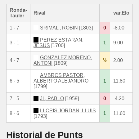
Ronda-
Rival
var.Elo
Tauler
1 - 7
SRIMAL , ROBIN
[1803]
0
-8.00
PEREZ ESTARAN,
3 - 1
1
9.00
JESUS
[1700]
GONZALEZ MORENO,
4 - 7
½
2.00
ANTONI
[1809]
AMBROS PASTOR,
6 - 5
ALBERTO ALEJANDRO
1
11.80
[1799]
7 - 5
JI , PABLO
[1959]
0
-4.20
LLOPIS JORDAN, LLUIS
8 - 6
1
11.60
[1793]
Historial de Punts