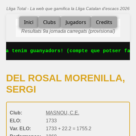
Lliga Total - La web que gamifica la Lliga Catalan d'escacs 2026
Inici
Clubs
Jugadors
Credits
Resultats 9a jornada carregats (provisional)
 Ja tenim guanyadors! (compte que potser falt
DEL ROSAL MORENILLA,
SERGI
Club:
MASNOU, C.E.
ELO:
1733
Var. ELO:
1733 + 22.2 = 1755.2