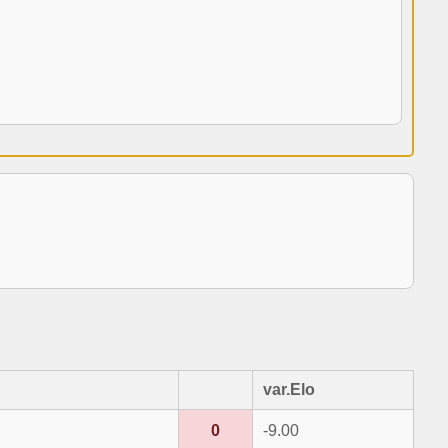
var.Elo
0
-9.00