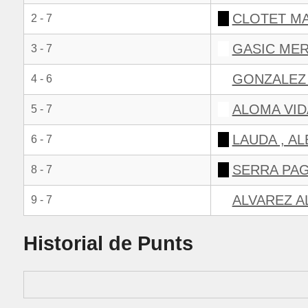
CLOTET MA
2 - 7
GASIC MER
3 - 7
GONZALEZ
4 - 6
ALOMA VID
5 - 7
LAUDA , A
6 - 7
SERRA PAG
8 - 7
ALVAREZ A
9 - 7
Historial de Punts