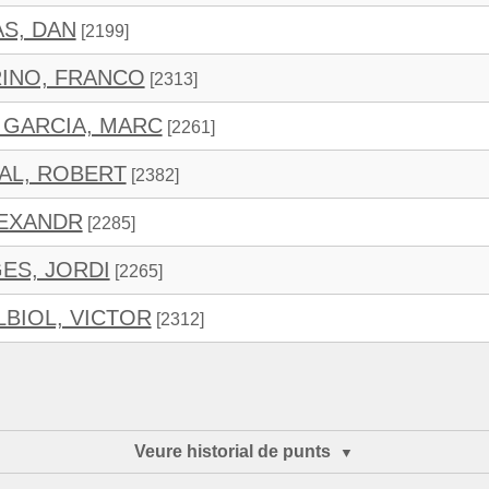
S, DAN
[2199]
INO, FRANCO
[2313]
 GARCIA, MARC
[2261]
AL, ROBERT
[2382]
LEXANDR
[2285]
ES, JORDI
[2265]
LBIOL, VICTOR
[2312]
Veure historial de punts