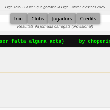
Lliga Total - La web que gamifica la Lliga Catalan d'escacs 2026
Inici
Clubs
Jugadors
Credits
Resultats 9a jornada carregats (provisional)
er falta alguna acta)
by chopening