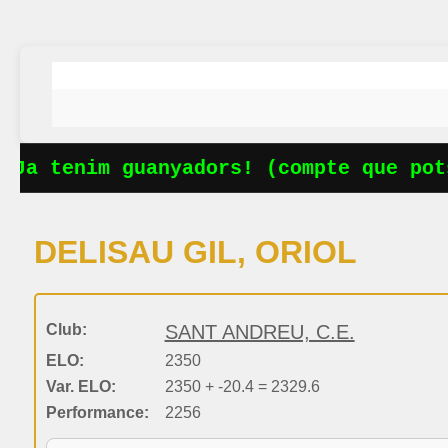
Ja tenim guanyadors! (compte que pots
DELISAU GIL, ORIOL
Club:
SANT ANDREU, C.E.
ELO:
2350
Var. ELO:
2350 + -20.4 = 2329.6
Performance:
2256