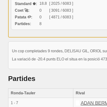
18.8
[ 2025 / 6083 ]
Standard ♚:
Coet 🚀:
0
[ 3091 / 6083 ]
Patata 🥔:
0
[ 4871 / 6083 ]
Partides:
8
Un cop completades 9 rondes, DELISAU GIL, ORIOL suma 
La variació de -20.4 punts ELO el situa en la posició 47
Partides
Ronda-Tauler
Rival
ADAN BER
1 - 7