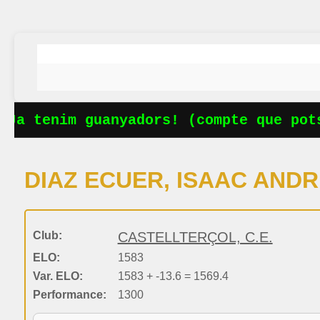
Ja tenim guanyadors! (compte que pots
DIAZ ECUER, ISAAC AND
Club:
CASTELLTERÇOL, C.E.
ELO:
1583
Var. ELO:
1583 + -13.6 = 1569.4
Performance:
1300