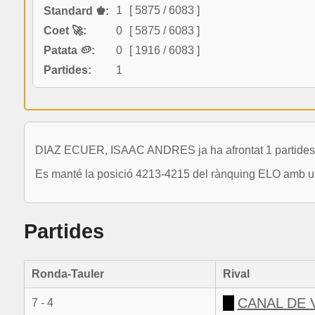
1
[ 5875 / 6083 ]
Standard ♚:
Coet 🚀:
0
[ 5875 / 6083 ]
Patata 🥔:
0
[ 1916 / 6083 ]
Partides:
1
DIAZ ECUER, ISAAC ANDRES ja ha afrontat 1 partides a
Es manté la posició 4213-4215 del rànquing ELO amb un
Partides
Ronda-Tauler
Rival
CANAL DE 
7 - 4