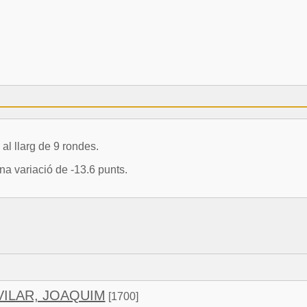
l llarg de 9 rondes.
a variació de -13.6 punts.
VILAR, JOAQUIM
[1700]