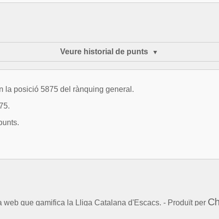
Veure historial de punts
 la posició 5875 del rànquing general.
75.
punts.
Ch
la web que gamifica la Lliga Catalana d'Escacs. - Produït per