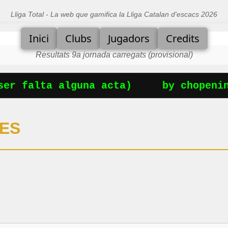
Lliga Total - La web que gamifica la Lliga Catalan d'escacs 2026
Inici
Clubs
Jugadors
Credits
Resultats 9a jornada carregats (provisional)
er falta alguna acta)
by chopenin
RES