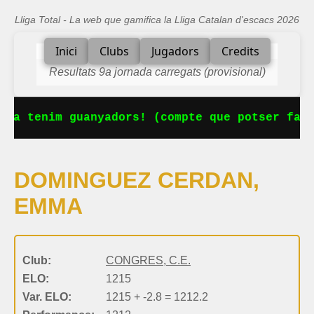
Lliga Total - La web que gamifica la Lliga Catalan d'escacs 2026
Inici
Clubs
Jugadors
Credits
Resultats 9a jornada carregats (provisional)
 Ja tenim guanyadors! (compte que potser falt
DOMINGUEZ CERDAN,
EMMA
Club:
CONGRES, C.E.
ELO:
1215
Var. ELO:
1215 + -2.8 = 1212.2