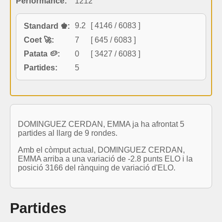
Performance:
1212
9.2
[ 4146 / 6083 ]
Standard ♚:
Coet 🚀:
7
[ 645 / 6083 ]
Patata 🥔:
0
[ 3427 / 6083 ]
Partides:
5
DOMINGUEZ CERDAN, EMMA ja ha afrontat 5
partides al llarg de 9 rondes.
Amb el còmput actual, DOMINGUEZ CERDAN,
EMMA arriba a una variació de -2.8 punts ELO i la
posició 3166 del rànquing de variació d'ELO.
Partides