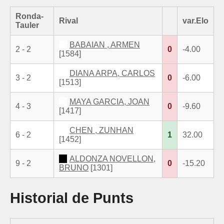
Ronda-
Rival
var.Elo
Tauler
BABAIAN , ARMEN
2 - 2
0
-4.00
[1584]
DIANA ARPA, CARLOS
3 - 2
0
-6.00
[1513]
MAYA GARCIA, JOAN
4 - 3
0
-9.60
[1417]
CHEN , ZUNHAN
6 - 2
1
32.00
[1452]
ALDONZA NOVELLON,
9 - 2
0
-15.20
BRUNO
[1301]
Historial de Punts