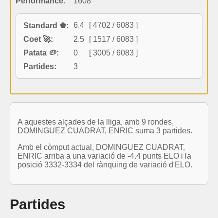
Performance:
1608
6.4
[ 4702 / 6083 ]
Standard ♚:
Coet 🚀:
2.5
[ 1517 / 6083 ]
Patata 🥔:
0
[ 3005 / 6083 ]
Partides:
3
A aquestes alçades de la lliga, amb 9 rondes,
DOMINGUEZ CUADRAT, ENRIC suma 3 partides.
Amb el còmput actual, DOMINGUEZ CUADRAT,
ENRIC arriba a una variació de -4.4 punts ELO i la
posició 3332-3334 del rànquing de variació d'ELO.
Partides