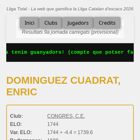
Lliga Total - La web que gamifica la Lliga Catalan d'escacs 2026
Inici
Clubs
Jugadors
Credits
Resultats 9a jornada carregats (provisional)
 Ja tenim guanyadors! (compte que potser falt
DOMINGUEZ CUADRAT,
ENRIC
Club:
CONGRES, C.E.
ELO:
1744
Var. ELO:
1744 + -4.4 = 1739.6