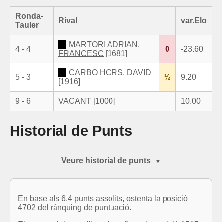
Ronda-
Rival
var.Elo
Tauler
MARTORI ADRIAN,
4 - 4
0
-23.60
FRANCESC
[1681]
CARBO HORS, DAVID
5 - 3
½
9.20
[1916]
9 - 6
VACANT [1000]
10.00
Historial de Punts
Veure historial de punts
En base als 6.4 punts assolits, ostenta la posició
4702 del rànquing de puntuació.