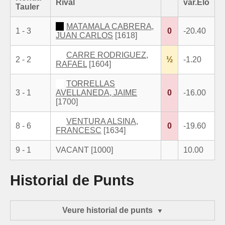
Rival
var.Elo
Tauler
MATAMALA CABRERA,
1 - 3
0
-20.40
JUAN CARLOS
[1618]
CARRE RODRIGUEZ,
2 - 2
½
-1.20
RAFAEL
[1604]
TORRELLAS
3 - 1
AVELLANEDA, JAIME
0
-16.00
[1700]
VENTURA ALSINA,
8 - 6
0
-19.60
FRANCESC
[1634]
9 - 1
VACANT [1000]
10.00
Historial de Punts
Veure historial de punts