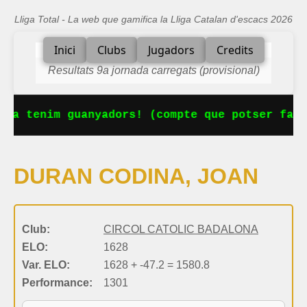
Lliga Total - La web que gamifica la Lliga Catalan d'escacs 2026
Inici
Clubs
Jugadors
Credits
Resultats 9a jornada carregats (provisional)
 Ja tenim guanyadors! (compte que potser falt
DURAN CODINA, JOAN
Club:
CIRCOL CATOLIC BADALONA
ELO:
1628
Var. ELO:
1628 + -47.2 = 1580.8
Performance:
1301