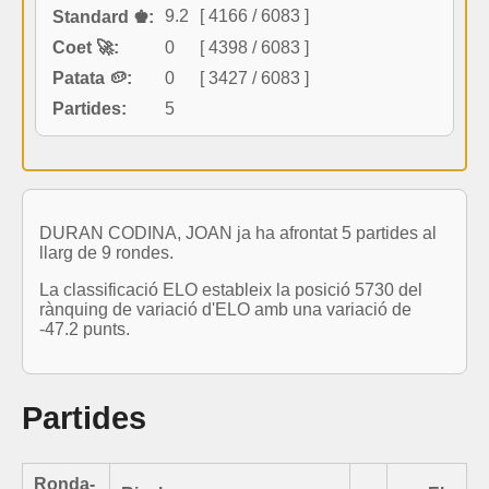
9.2
[ 4166 / 6083 ]
Standard ♚:
Coet 🚀:
0
[ 4398 / 6083 ]
Patata 🥔:
0
[ 3427 / 6083 ]
Partides:
5
DURAN CODINA, JOAN ja ha afrontat 5 partides al
llarg de 9 rondes.
La classificació ELO estableix la posició 5730 del
rànquing de variació d'ELO amb una variació de
-47.2 punts.
Partides
Ronda-