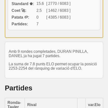
15.6
[ 2770 / 6083 ]
Standard ♚:
Coet 🚀:
2.5
[ 1462 / 6083 ]
Patata 🥔:
0
[ 4385 / 6083 ]
Partides:
7
Amb 9 rondes completades, DURAN PINILLA,
DANIEL ja ha jugat 7 partides.
La suma de 7.8 punts ELO permet ocupar la posició
2253-2254 del rànquing de variació d'ELO.
Partides
Ronda-
Rival
var.Elo
Tauler