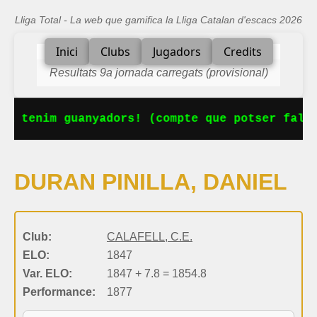
Lliga Total - La web que gamifica la Lliga Catalan d'escacs 2026
Inici
Clubs
Jugadors
Credits
Resultats 9a jornada carregats (provisional)
Ja tenim guanyadors! (compte que potser falta
DURAN PINILLA, DANIEL
Club:
CALAFELL, C.E.
ELO:
1847
Var. ELO:
1847 + 7.8 = 1854.8
Performance:
1877