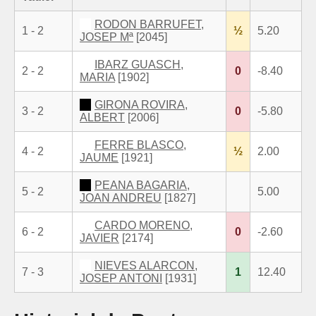
RODON BARRUFET,
1 - 2
½
5.20
JOSEP Mª
[2045]
IBARZ GUASCH,
2 - 2
0
-8.40
MARIA
[1902]
GIRONA ROVIRA,
3 - 2
0
-5.80
ALBERT
[2006]
FERRE BLASCO,
4 - 2
½
2.00
JAUME
[1921]
PEANA BAGARIA,
5 - 2
5.00
JOAN ANDREU
[1827]
CARDO MORENO,
6 - 2
0
-2.60
JAVIER
[2174]
NIEVES ALARCON,
7 - 3
1
12.40
JOSEP ANTONI
[1931]