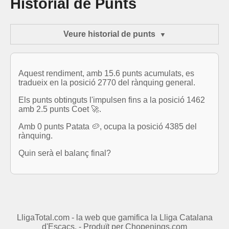
Historial de Punts
Veure historial de punts
Aquest rendiment, amb 15.6 punts acumulats, es
tradueix en la posició 2770 del rànquing general.
Els punts obtinguts l'impulsen fins a la posició 1462
amb 2.5 punts Coet 🚀.
Amb 0 punts Patata 🥔, ocupa la posició 4385 del
rànquing.
Quin serà el balanç final?
LligaTotal.com - la web que gamifica la Lliga Catalana
d'Escacs. - Produït per
Chopenings.com