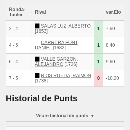
Ronda-
Rival
var.Elo
Tauler
SALAS LUZ, ALBERTO
2 - 4
1
7.60
[1653]
CARRERA FONT,
4 - 5
1
8.40
DANIEL
[1682]
VALLE GARZON,
6 - 4
1
9.60
ALEJANDRO
[1726]
RIOS RUEDA, RAIMON
7 - 5
0
-10.20
[1738]
Historial de Punts
Veure historial de punts