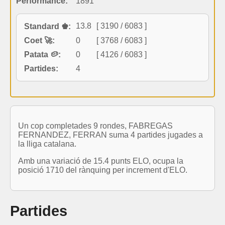
Performance:
1891
13.8
[ 3190 / 6083 ]
Standard ♚:
Coet 🚀:
0
[ 3768 / 6083 ]
Patata 🥔:
0
[ 4126 / 6083 ]
Partides:
4
Un cop completades 9 rondes, FABREGAS
FERNANDEZ, FERRAN suma 4 partides jugades a
la lliga catalana.
Amb una variació de 15.4 punts ELO, ocupa la
posició 1710 del rànquing per increment d'ELO.
Partides