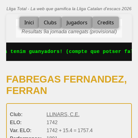
Lliga Total - La web que gamifica la Lliga Catalan d'escacs 2026
Inici
Clubs
Jugadors
Credits
Resultats 9a jornada carregats (provisional)
Ja tenim guanyadors! (compte que potser falt
FABREGAS FERNANDEZ,
FERRAN
Club:
LLINARS, C.E.
ELO:
1742
Var. ELO:
1742 + 15.4 = 1757.4