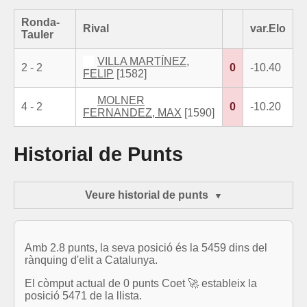
Ronda-
Rival
var.Elo
Tauler
VILLA MARTÍNEZ,
2 - 2
0
-10.40
FELIP
[1582]
MOLNER
4 - 2
0
-10.20
FERNANDEZ, MAX
[1590]
Historial de Punts
Veure historial de punts
Amb 2.8 punts, la seva posició és la 5459 dins del
rànquing d'elit a Catalunya.
El còmput actual de 0 punts Coet 🚀 estableix la
posició 5471 de la llista.