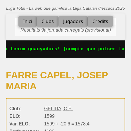
Lliga Total - La web que gamifica la Lliga Catalan d'escacs 2026
Inici
Clubs
Jugadors
Credits
Resultats 9a jornada carregats (provisional)
Ja tenim guanyadors! (compte que potser falt
FARRE CAPEL, JOSEP
MARIA
Club:
GELIDA, C.E.
ELO:
1599
Var. ELO:
1599 + -20.6 = 1578.4