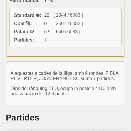
Performance:
1793
22
[ 1344 / 6083 ]
Standard ♚:
Coet 🚀:
0
[ 2691 / 6083 ]
Patata 🥔:
6.5
[ 640 / 6083 ]
Partides:
7
A aquestes alçades de la lliga, amb 9 rondes, FIBLA
REVERTER, JOAN FRANCESC suma 7 partides.
Dins del rànquing ELO, ocupa la posició 4113 amb
una variació de -12.6 punts.
Partides