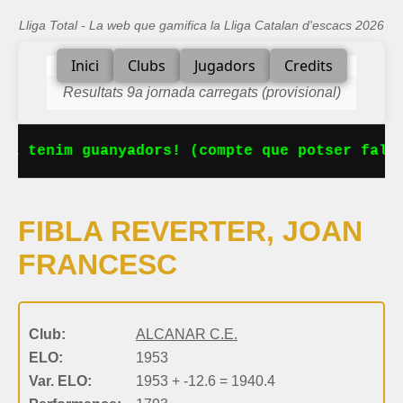
Lliga Total - La web que gamifica la Lliga Catalan d'escacs 2026
Inici
Clubs
Jugadors
Credits
Resultats 9a jornada carregats (provisional)
Ja tenim guanyadors! (compte que potser falta
FIBLA REVERTER, JOAN
FRANCESC
Club:
ALCANAR C.E.
ELO:
1953
Var. ELO:
1953 + -12.6 = 1940.4