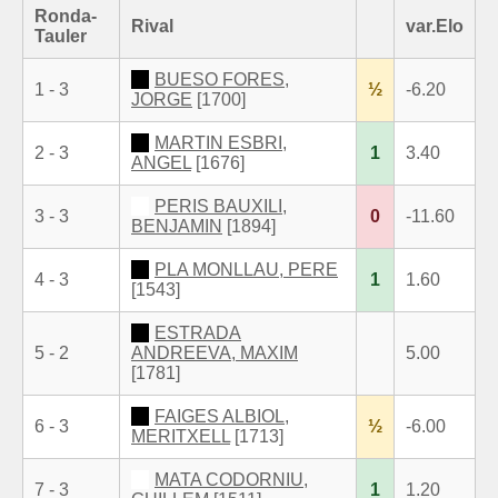
Ronda-
Rival
var.Elo
Tauler
BUESO FORES,
1 - 3
½
-6.20
JORGE
[1700]
MARTIN ESBRI,
2 - 3
1
3.40
ANGEL
[1676]
PERIS BAUXILI,
3 - 3
0
-11.60
BENJAMIN
[1894]
PLA MONLLAU, PERE
4 - 3
1
1.60
[1543]
ESTRADA
5 - 2
ANDREEVA, MAXIM
5.00
[1781]
FAIGES ALBIOL,
6 - 3
½
-6.00
MERITXELL
[1713]
MATA CODORNIU,
7 - 3
1
1.20