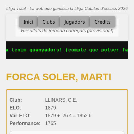
Lliga Total - La web que gamifica la Lliga Catalan d'escacs 2026
Inici
Clubs
Jugadors
Credits
Resultats 9a jornada carregats (provisional)
 Ja tenim guanyadors! (compte que potser falt
FORCA SOLER, MARTI
Club:
LLINARS, C.E.
ELO:
1879
Var. ELO:
1879 + -26.4 = 1852.6
Performance:
1765