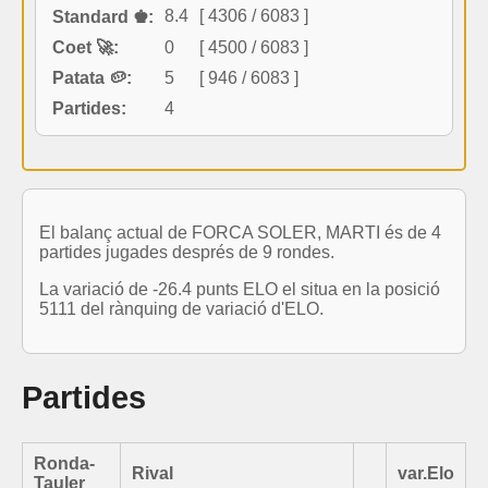
8.4
[ 4306 / 6083 ]
Standard ♚:
Coet 🚀:
0
[ 4500 / 6083 ]
Patata 🥔:
5
[ 946 / 6083 ]
Partides:
4
El balanç actual de FORCA SOLER, MARTI és de 4
partides jugades després de 9 rondes.
La variació de -26.4 punts ELO el situa en la posició
5111 del rànquing de variació d'ELO.
Partides
Ronda-
Rival
var.Elo
Tauler