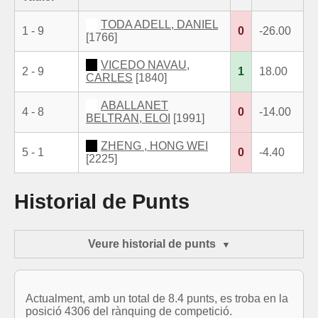
TODA ADELL, DANIEL
1 - 9
0
-26.00
[1766]
VICEDO NAVAU,
2 - 9
1
18.00
CARLES
[1840]
ABALLANET
4 - 8
0
-14.00
BELTRAN, ELOI
[1991]
ZHENG , HONG WEI
5 - 1
0
-4.40
[2225]
Historial de Punts
Veure historial de punts
Actualment, amb un total de 8.4 punts, es troba en la
posició 4306 del rànquing de competició.