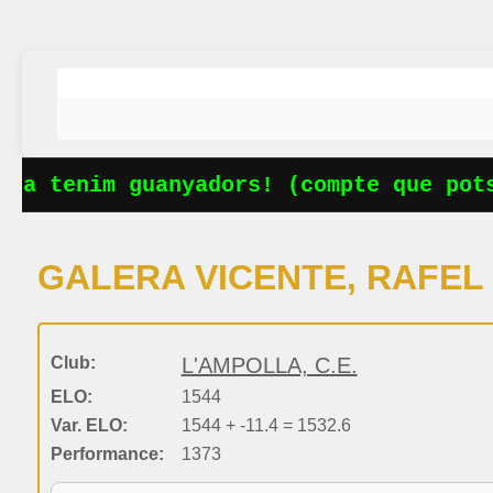
Ja tenim guanyadors! (compte que pots
GALERA VICENTE, RAFEL
Club:
L'AMPOLLA, C.E.
ELO:
1544
Var. ELO:
1544 + -11.4 = 1532.6
Performance:
1373