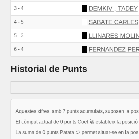
DEMKIV , TADEY
3 - 4
SABATE CARLES
4 - 5
LLINARES MOLI
5 - 3
FERNANDEZ PER
6 - 4
Historial de Punts
Aquestes xifres, amb 7 punts acumulats, suposen la posi
El còmput actual de 0 punts Coet 🚀 estableix la posició 4
La suma de 0 punts Patata 🥔 permet situar-se en la pos