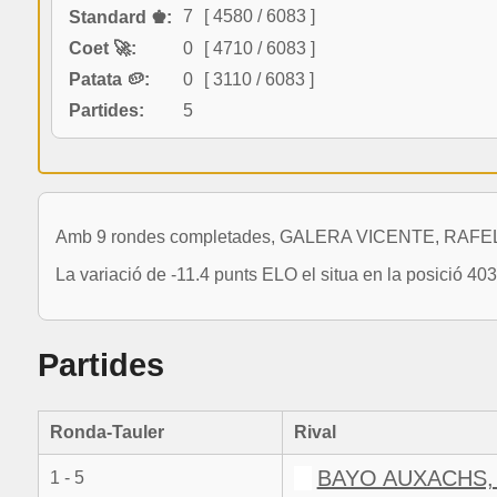
7
[ 4580 / 6083 ]
Standard ♚:
Coet 🚀:
0
[ 4710 / 6083 ]
Patata 🥔:
0
[ 3110 / 6083 ]
Partides:
5
Amb 9 rondes completades, GALERA VICENTE, RAFEL ja
La variació de -11.4 punts ELO el situa en la posició 40
Partides
Ronda-Tauler
Rival
BAYO AUXACHS, 
1 - 5