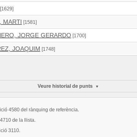
[1629]
, MARTI
[1581]
NERO, JORGE GERARDO
[1700]
EZ, JOAQUIM
[1748]
Veure historial de punts
ció 4580 del rànquing de referència.
710 de la llista.
ició 3110.