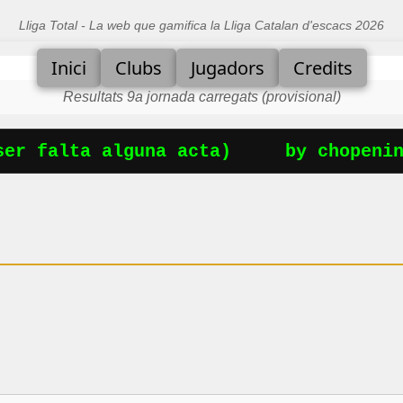
Lliga Total - La web que gamifica la Lliga Catalan d'escacs 2026
Inici
Clubs
Jugadors
Credits
Resultats 9a jornada carregats (provisional)
er falta alguna acta)
by chopening