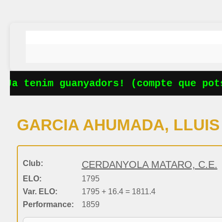
Ja tenim guanyadors! (compte que pots
GARCIA AHUMADA, LLUIS
Club:
CERDANYOLA MATARO, C.E.
ELO:
1795
Var. ELO:
1795 + 16.4 = 1811.4
Performance:
1859