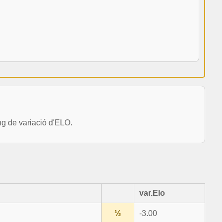
g de variació d'ELO.
var.Elo
½
-3.00