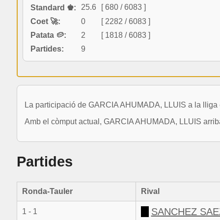
25.6
[ 680 / 6083 ]
Standard ♚:
Coet 🚀:
0
[ 2282 / 6083 ]
Patata 🥔:
2
[ 1818 / 6083 ]
Partides:
9
La participació de GARCIA AHUMADA, LLUIS a la lliga c
Amb el còmput actual, GARCIA AHUMADA, LLUIS arriba a 
Partides
Ronda-Tauler
Rival
SANCHEZ SAE
1 - 1