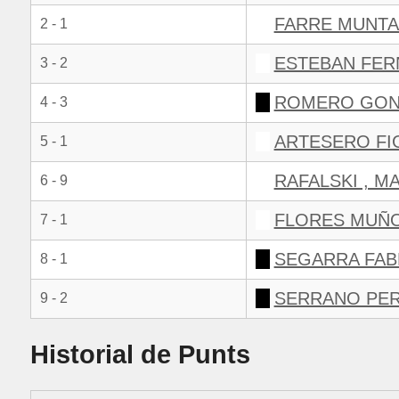
FARRE MUNTA
2 - 1
ESTEBAN FER
3 - 2
ROMERO GONZ
4 - 3
ARTESERO FI
5 - 1
RAFALSKI , M
6 - 9
FLORES MUÑO
7 - 1
SEGARRA FAB
8 - 1
SERRANO PER
9 - 2
Historial de Punts