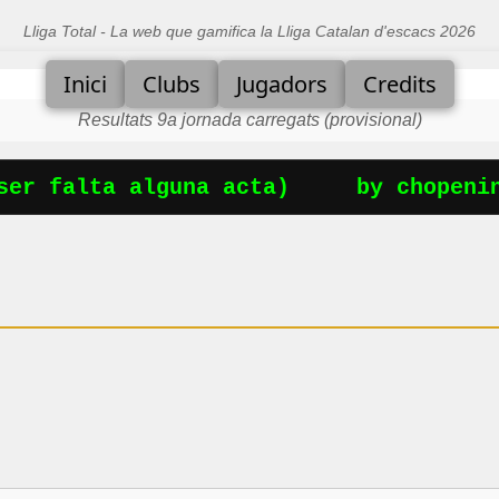
Lliga Total - La web que gamifica la Lliga Catalan d'escacs 2026
Inici
Clubs
Jugadors
Credits
Resultats 9a jornada carregats (provisional)
er falta alguna acta)
by chopening