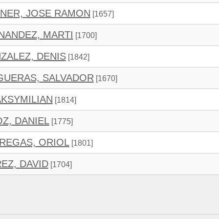
NER, JOSE RAMON
[1657]
NANDEZ, MARTI
[1700]
ALEZ, DENIS
[1842]
GUERAS, SALVADOR
[1670]
AKSYMILIAN
[1814]
Z, DANIEL
[1775]
REGAS, ORIOL
[1801]
EZ, DAVID
[1704]