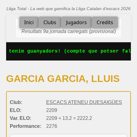
Lliga Total - La web que gamifica la Lliga Catalan d'escacs 2026
Inici
Clubs
Jugadors
Credits
Resultats 9a jornada carregats (provisional)
Ja tenim guanyadors! (compte que potser falta
GARCIA GARCIA, LLUIS
Club:
ESCACS ATENEU DUESAIGÜES
ELO:
2209
Var. ELO:
2209 + 13.2 = 2222.2
Performance:
2276