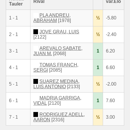
Rival
var.Elo
Tauler
PLA ANDREU,
1 - 1
½
-5.80
ABRAHAM
[1978]
JOVE GRAU, LUIS
2 - 1
½
-2.40
[2122]
AREVALO SABATE,
3 - 1
1
6.20
JUAN M.
[2068]
TOMAS FRANCH,
4 - 1
1
6.60
SERGI
[2085]
SUAREZ MEDINA,
5 - 1
½
-2.00
LUIS ANTONIO
[2133]
MADRIA GARRIGA,
6 - 1
1
7.60
VIDAL
[2120]
RODRIGUEZ ADELL,
7 - 1
½
3.00
AARON
[2316]