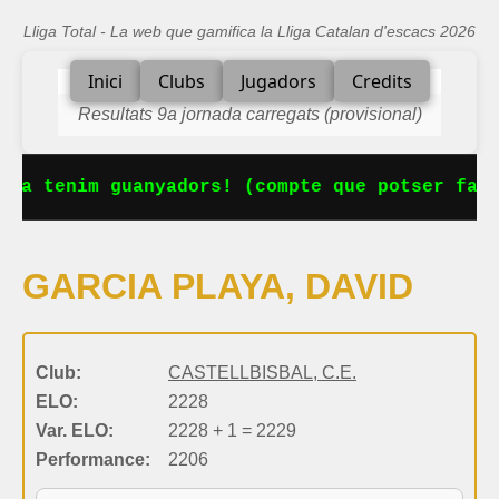
Lliga Total - La web que gamifica la Lliga Catalan d'escacs 2026
Inici
Clubs
Jugadors
Credits
Resultats 9a jornada carregats (provisional)
 Ja tenim guanyadors! (compte que potser falt
GARCIA PLAYA, DAVID
Club:
CASTELLBISBAL, C.E.
ELO:
2228
Var. ELO:
2228 + 1 = 2229
Performance:
2206