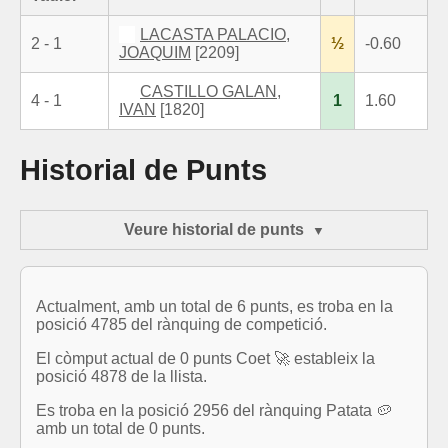
LACASTA PALACIO,
2 - 1
½
-0.60
JOAQUIM
[2209]
CASTILLO GALAN,
4 - 1
1
1.60
IVAN
[1820]
Historial de Punts
Veure historial de punts
Actualment, amb un total de 6 punts, es troba en la
posició 4785 del rànquing de competició.
El còmput actual de 0 punts Coet 🚀 estableix la
posició 4878 de la llista.
Es troba en la posició 2956 del rànquing Patata 🥔
amb un total de 0 punts.