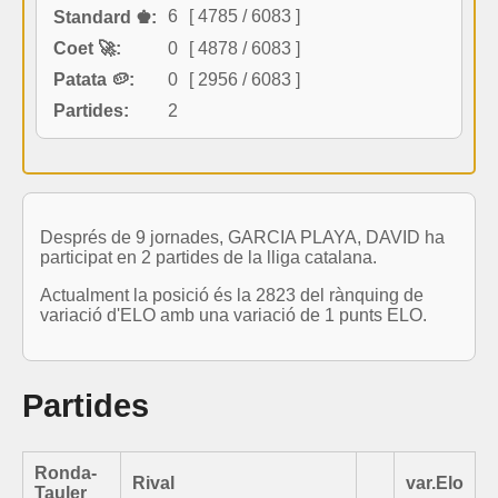
6
[ 4785 / 6083 ]
Standard ♚:
Coet 🚀:
0
[ 4878 / 6083 ]
Patata 🥔:
0
[ 2956 / 6083 ]
Partides:
2
Després de 9 jornades, GARCIA PLAYA, DAVID ha
participat en 2 partides de la lliga catalana.
Actualment la posició és la 2823 del rànquing de
variació d'ELO amb una variació de 1 punts ELO.
Partides
Ronda-
Rival
var.Elo
Tauler