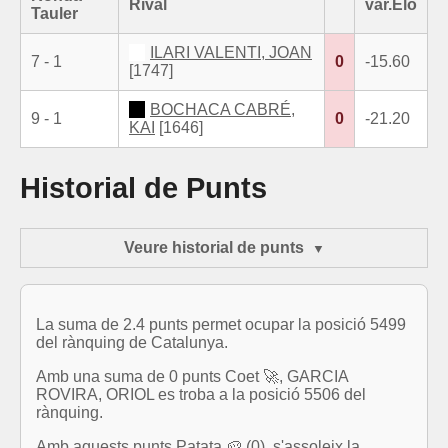
Rival
var.Elo
Tauler
ILARI VALENTI, JOAN
7 - 1
0
-15.60
[1747]
BOCHACA CABRÉ,
9 - 1
0
-21.20
KAI
[1646]
Historial de Punts
Veure historial de punts
La suma de 2.4 punts permet ocupar la posició 5499
del rànquing de Catalunya.
Amb una suma de 0 punts Coet 🚀, GARCIA
ROVIRA, ORIOL es troba a la posició 5506 del
rànquing.
Amb aquests punts Patata 🥔 (0), s'assoleix la