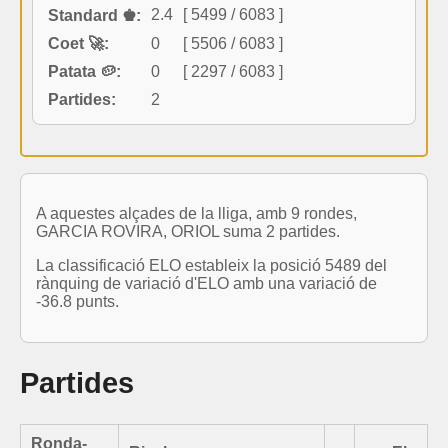
2.4
[ 5499 / 6083 ]
Standard ♚:
Coet 🚀:
0
[ 5506 / 6083 ]
Patata 🥔:
0
[ 2297 / 6083 ]
Partides:
2
A aquestes alçades de la lliga, amb 9 rondes,
GARCIA ROVIRA, ORIOL suma 2 partides.
La classificació ELO estableix la posició 5489 del
rànquing de variació d'ELO amb una variació de
-36.8 punts.
Partides
Ronda-