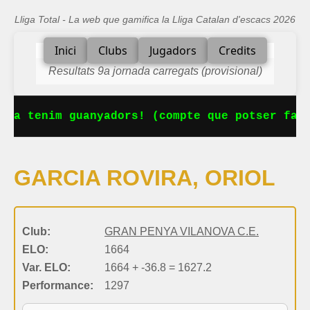
Lliga Total - La web que gamifica la Lliga Catalan d'escacs 2026
Inici
Clubs
Jugadors
Credits
Resultats 9a jornada carregats (provisional)
 Ja tenim guanyadors! (compte que potser falt
GARCIA ROVIRA, ORIOL
Club:
GRAN PENYA VILANOVA C.E.
ELO:
1664
Var. ELO:
1664 + -36.8 = 1627.2
Performance:
1297