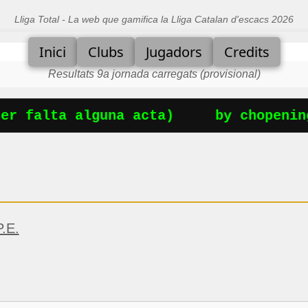
Lliga Total - La web que gamifica la Lliga Catalan d'escacs 2026
Inici
Clubs
Jugadors
Credits
Resultats 9a jornada carregats (provisional)
er falta alguna acta)
by chopening
.E.