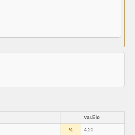
var.Elo
½
4.20