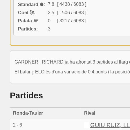
7.8
[ 4438 / 6083 ]
Standard ♚:
Coet 🚀:
2.5
[ 1506 / 6083 ]
Patata 🥔:
0
[ 3217 / 6083 ]
Partides:
3
GARDNER , RICHARD ja ha afrontat 3 partides al llarg 
El balanç ELO és d'una variació de 0.4 punts i la posici
Partides
Ronda-Tauler
Rival
GUIU RUIZ, L
2 - 6