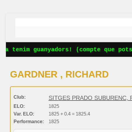
Ja tenim guanyadors! (compte que pots
GARDNER , RICHARD
Club:
SITGES PRADO SUBURENC, P
ELO:
1825
Var. ELO:
1825 + 0.4 = 1825.4
Performance:
1825