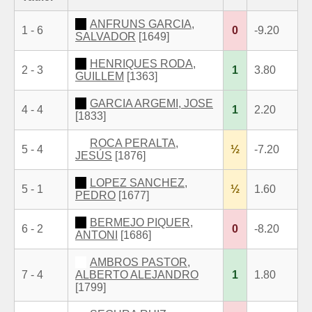
ANFRUNS GARCIA,
1 - 6
0
-9.20
SALVADOR
[1649]
HENRIQUES RODA,
2 - 3
1
3.80
GUILLEM
[1363]
GARCIA ARGEMI, JOSE
4 - 4
1
2.20
[1833]
ROCA PERALTA,
5 - 4
½
-7.20
JESÚS
[1876]
LOPEZ SANCHEZ,
5 - 1
½
1.60
PEDRO
[1677]
BERMEJO PIQUER,
6 - 2
0
-8.20
ANTONI
[1686]
AMBROS PASTOR,
7 - 4
ALBERTO ALEJANDRO
1
1.80
[1799]