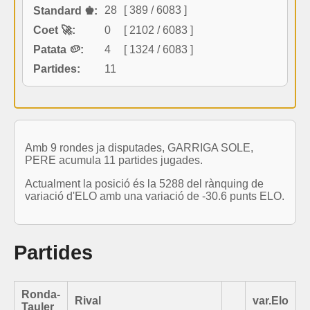
28
[ 389 / 6083 ]
Standard ♚:
Coet 🚀:
0
[ 2102 / 6083 ]
Patata 🥔:
4
[ 1324 / 6083 ]
Partides:
11
Amb 9 rondes ja disputades, GARRIGA SOLE,
PERE acumula 11 partides jugades.
Actualment la posició és la 5288 del rànquing de
variació d'ELO amb una variació de -30.6 punts ELO.
Partides
Ronda-
Rival
var.Elo
Tauler