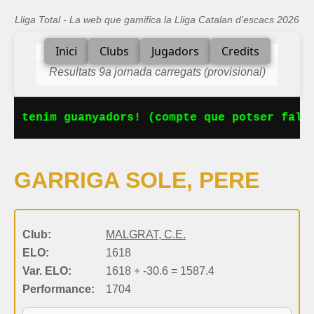
Lliga Total - La web que gamifica la Lliga Catalan d'escacs 2026
Inici
Clubs
Jugadors
Credits
Resultats 9a jornada carregats (provisional)
Ja tenim guanyadors! (compte que potser falta
GARRIGA SOLE, PERE
Club:
MALGRAT, C.E.
ELO:
1618
Var. ELO:
1618 + -30.6 = 1587.4
Performance:
1704