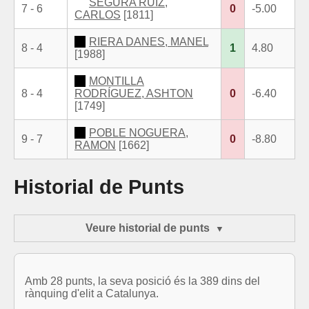
SEGURA RUIZ,
7 - 6
0
-5.00
CARLOS
[1811]
RIERA DANES, MANEL
8 - 4
1
4.80
[1988]
MONTILLA
8 - 4
RODRÍGUEZ, ASHTON
0
-6.40
[1749]
POBLE NOGUERA,
9 - 7
0
-8.80
RAMON
[1662]
Historial de Punts
Veure historial de punts
Amb 28 punts, la seva posició és la 389 dins del
rànquing d'elit a Catalunya.