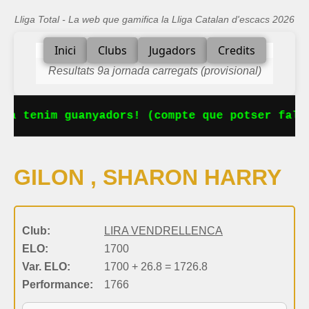
Lliga Total - La web que gamifica la Lliga Catalan d'escacs 2026
Inici
Clubs
Jugadors
Credits
Resultats 9a jornada carregats (provisional)
Ja tenim guanyadors! (compte que potser falt
GILON , SHARON HARRY
Club:
LIRA VENDRELLENCA
ELO:
1700
Var. ELO:
1700 + 26.8 = 1726.8
Performance:
1766