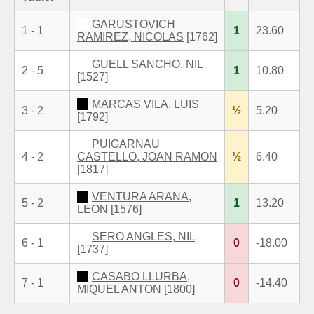
GARUSTOVICH
1 - 1
1
23.60
RAMIREZ, NICOLAS
[1762]
GUELL SANCHO, NIL
2 - 5
1
10.80
[1527]
MARCAS VILA, LUIS
3 - 2
½
5.20
[1792]
PUIGARNAU
4 - 2
CASTELLO, JOAN RAMON
½
6.40
[1817]
VENTURA ARANA,
5 - 2
1
13.20
LEON
[1576]
SERO ANGLES, NIL
6 - 1
0
-18.00
[1737]
CASABO LLURBA,
7 - 1
0
-14.40
MIQUEL ANTON
[1800]