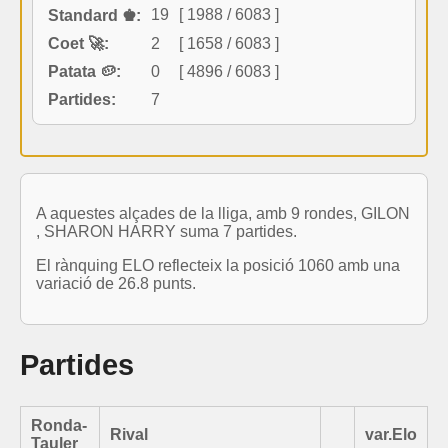
19
[ 1988 / 6083 ]
Standard ♚:
Coet 🚀:
2
[ 1658 / 6083 ]
Patata 🥔:
0
[ 4896 / 6083 ]
Partides:
7
A aquestes alçades de la lliga, amb 9 rondes, GILON
, SHARON HARRY suma 7 partides.
El rànquing ELO reflecteix la posició 1060 amb una
variació de 26.8 punts.
Partides
Ronda-
Rival
var.Elo
Tauler