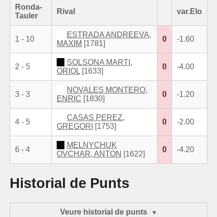
Ronda-
Rival
var.Elo
Tauler
ESTRADA ANDREEVA,
1 - 10
0
-1.60
MAXIM
[1781]
SOLSONA MARTI,
2 - 5
0
-4.00
ORIOL
[1633]
NOVALES MONTERO,
3 - 3
0
-1.20
ENRIC
[1830]
CASAS PEREZ,
4 - 5
0
-2.00
GREGORI
[1753]
MELNYCHUK
6 - 4
0
-4.20
OVCHAR, ANTON
[1622]
Historial de Punts
Veure historial de punts