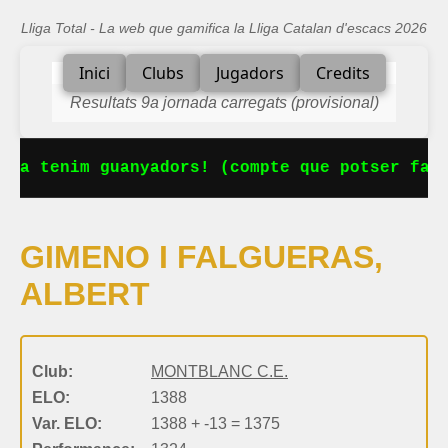
Lliga Total - La web que gamifica la Lliga Catalan d'escacs 2026
Inici
Clubs
Jugadors
Credits
Resultats 9a jornada carregats (provisional)
 Ja tenim guanyadors! (compte que potser falt
GIMENO I FALGUERAS,
ALBERT
Club:
MONTBLANC C.E.
ELO:
1388
Var. ELO:
1388 + -13 = 1375