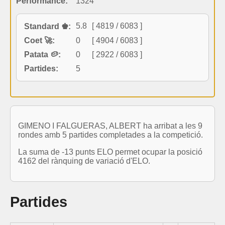
Performance:
1324
5.8
[ 4819 / 6083 ]
Standard ♚:
Coet 🚀:
0
[ 4904 / 6083 ]
Patata 🥔:
0
[ 2922 / 6083 ]
Partides:
5
GIMENO I FALGUERAS, ALBERT ha arribat a les 9
rondes amb 5 partides completades a la competició.
La suma de -13 punts ELO permet ocupar la posició
4162 del rànquing de variació d'ELO.
Partides