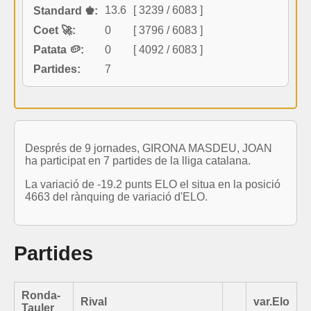
13.6
[ 3239 / 6083 ]
Standard ♚:
Coet 🚀:
0
[ 3796 / 6083 ]
Patata 🥔:
0
[ 4092 / 6083 ]
Partides:
7
Després de 9 jornades, GIRONA MASDEU, JOAN
ha participat en 7 partides de la lliga catalana.
La variació de -19.2 punts ELO el situa en la posició
4663 del rànquing de variació d'ELO.
Partides
Ronda-
Rival
var.Elo
Tauler