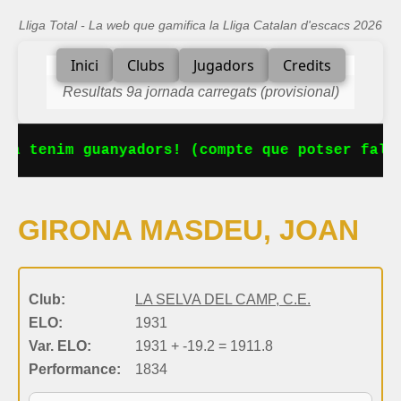
Lliga Total - La web que gamifica la Lliga Catalan d'escacs 2026
Inici
Clubs
Jugadors
Credits
Resultats 9a jornada carregats (provisional)
Ja tenim guanyadors! (compte que potser falta
GIRONA MASDEU, JOAN
Club:
LA SELVA DEL CAMP, C.E.
ELO:
1931
Var. ELO:
1931 + -19.2 = 1911.8
Performance:
1834