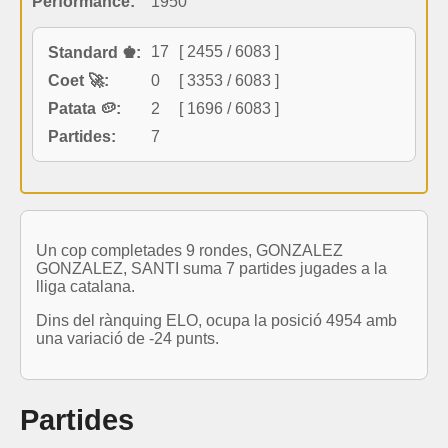
Performance:
1950
17
[ 2455 / 6083 ]
Standard ♚:
Coet 🚀:
0
[ 3353 / 6083 ]
Patata 🥔:
2
[ 1696 / 6083 ]
Partides:
7
Un cop completades 9 rondes, GONZALEZ
GONZALEZ, SANTI suma 7 partides jugades a la
lliga catalana.
Dins del rànquing ELO, ocupa la posició 4954 amb
una variació de -24 punts.
Partides