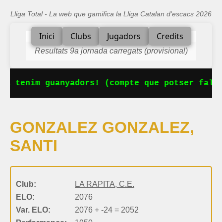
Lliga Total - La web que gamifica la Lliga Catalan d'escacs 2026
Inici
Clubs
Jugadors
Credits
Resultats 9a jornada carregats (provisional)
Ja tenim guanyadors! (compte que potser falta
GONZALEZ GONZALEZ,
SANTI
Club:
LA RAPITA, C.E.
ELO:
2076
Var. ELO:
2076 + -24 = 2052