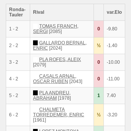
Ronda-
Rival
var.Elo
Tauler
TOMAS FRANCH,
1 - 2
0
-9.80
SERGI
[2085]
GALLARDO BERNAL,
2 - 2
½
-1.40
ENRIC
[2024]
PLA ROFES, ALEIX
3 - 2
0
-10.00
[2079]
CASALS ARNAL,
4 - 2
0
-11.00
OSCAR RUBEN
[2043]
PLA ANDREU,
5 - 2
1
7.40
ABRAHAM
[1978]
CHALMETA
6 - 2
TORREDEMER, ENRIC
½
-3.20
[1961]