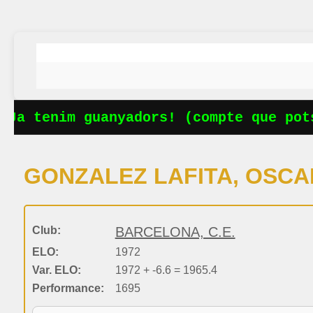
Ja tenim guanyadors! (compte que pots
GONZALEZ LAFITA, OSCA
Club:
BARCELONA, C.E.
ELO:
1972
Var. ELO:
1972 + -6.6 = 1965.4
Performance:
1695