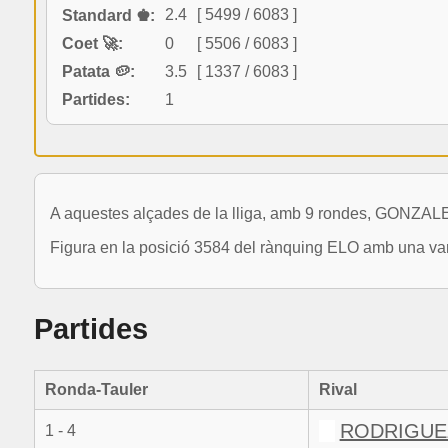
2.4
[ 5499 / 6083 ]
Standard ♚:
Coet 🚀:
0
[ 5506 / 6083 ]
Patata 🥔:
3.5
[ 1337 / 6083 ]
Partides:
1
A aquestes alçades de la lliga, amb 9 rondes, GONZA
Figura en la posició 3584 del rànquing ELO amb una vari
Partides
Ronda-Tauler
Rival
RODRIGUE
1 - 4