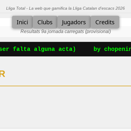
Lliga Total - La web que gamifica la Lliga Catalan d'escacs 2026
Inici
Clubs
Jugadors
Credits
Resultats 9a jornada carregats (provisional)
er falta alguna acta)
by chopenin
R