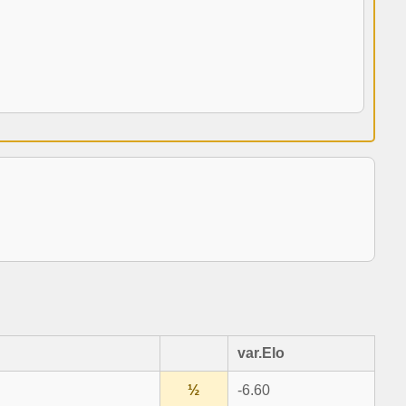
var.Elo
½
-6.60